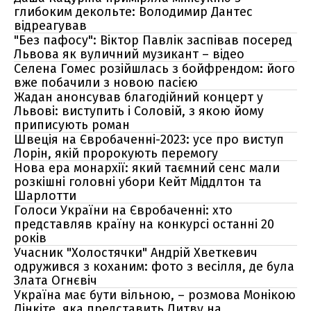
глибоким декольте: Володимир Дантес
відреагував
"Без пафосу": Віктор Павлік заспівав посеред
Львова як вуличний музикант – відео
Селена Гомес розійшлась з бойфрендом: його
вже побачили з новою пасією
Жадан анонсував благодійний концерт у
Львові: виступить і Соловій, з якою йому
приписують роман
Швеція на Євробаченні-2023: усе про виступ
Лорін, якій пророкують перемогу
Нова ера монархії: який таємний сенс мали
розкішні головні убори Кейт Міддлтон та
Шарлотти
Голоси України на Євробаченні: хто
представляв країну на конкурсі останні 20
років
Учасник "Холостячки" Андрій Хветкевич
одружився з коханим: фото з весілля, де була
Злата Огнєвіч
Україна має бути вільною, – розмова Монікою
Лінкіте, яка представить Литву на