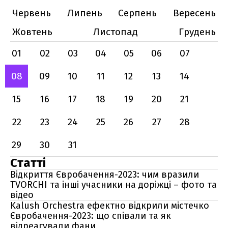
Червень
Липень
Серпень
Вересень
Жовтень
Листопад
Грудень
01
02
03
04
05
06
07
08
09
10
11
12
13
14
15
16
17
18
19
20
21
22
23
24
25
26
27
28
29
30
31
Статті
Відкриття Євробачення-2023: чим вразили
TVORCHI та інші учасники на доріжці – фото та
відео
Kalush Orchestra ефектно відкрили містечко
Євробачення-2023: що співали та як
відреагували фани