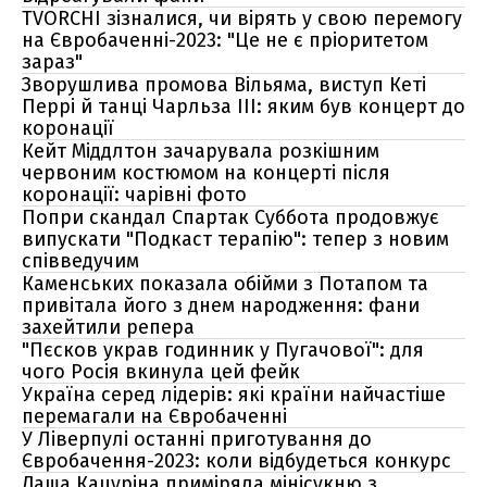
TVORCHI зізналися, чи вірять у свою перемогу
на Євробаченні-2023: "Це не є пріоритетом
зараз"
Зворушлива промова Вільяма, виступ Кеті
Перрі й танці Чарльза ІІІ: яким був концерт до
коронації
Кейт Міддлтон зачарувала розкішним
червоним костюмом на концерті після
коронації: чарівні фото
Попри скандал Спартак Суббота продовжує
випускати "Подкаст терапію": тепер з новим
співведучим
Каменських показала обійми з Потапом та
привітала його з днем народження: фани
захейтили репера
"Пєсков украв годинник у Пугачової": для
чого Росія вкинула цей фейк
Україна серед лідерів: які країни найчастіше
перемагали на Євробаченні
У Ліверпулі останні приготування до
Євробачення-2023: коли відбудеться конкурс
Даша Кацуріна приміряла мінісукню з