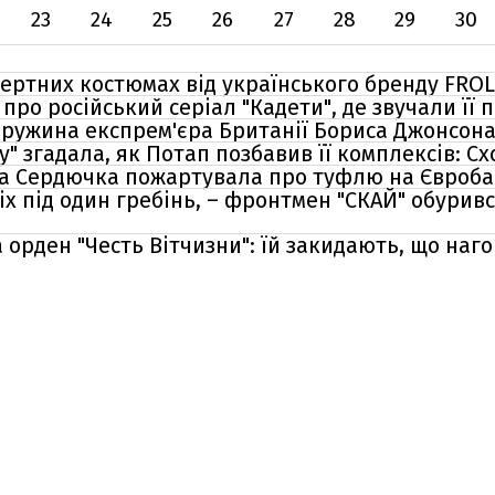
23
24
25
26
27
28
29
30
цертних костюмах від українського бренду FROL
ро російський серіал "Кадети", де звучали її пі
ружина експрем'єра Британії Бориса Джонсона
" згадала, як Потап позбавив її комплексів: Сх
ка Сердючка пожартувала про туфлю на Євроба
іх під один гребінь, – фронтмен "СКАЙ" обурив
 орден "Честь Вітчизни": їй закидають, що наг