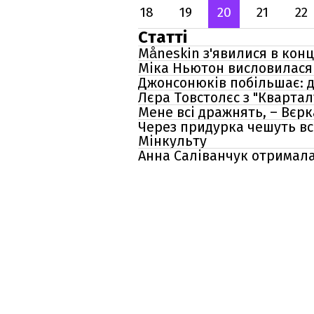
18
19
20
21
22
Статті
Måneskin з'явилися в кон
Міка Ньютон висловилася п
Джонсонюків побільшає: д
Лєра Товстолєс з "Кварталу
Мене всі дражнять, – Вєр
Через придурка чешуть вс
Мінкульту
Анна Саліванчук отримала