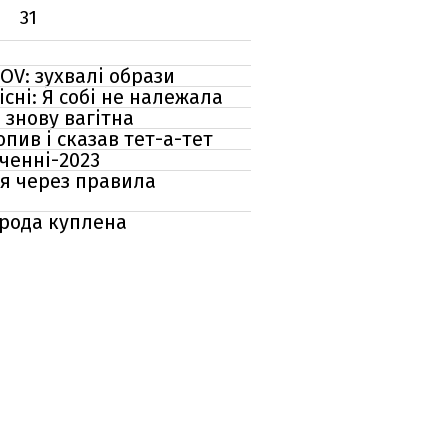
31
OV: зухвалі образи
сні: Я собі не належала
 знову вагітна
опив і сказав тет-а-тет
ченні-2023
ся через правила
орода куплена