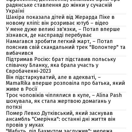
радянське ставлення до жінки у сучасній
Україні
Шакіра показала дітей від Жерарда Піке в
новому кліпі: він розриває ютуб – відео
У мене дуже великі зв'язки, – Потап вперше
зізнався, де насправді перебуває
Намагався зробити легкий жарт, – Потап
пояснив свій скандальний трек "Волонтер" та
вибачився
Підтримав Росію: брат підставив польську
співачку Бланку, яка брала участь у
Євробаченні-2023
Він підстаркуватий, але в адекваті, –
MamaRika вперше розповіла про батька, який
живе в Росії
Троє чоловіків чіплялися в купе, – Alina Pash
шокувала, як стала жертвою домагань у
потязі
Помер Левко Дутківський, який заснував
ансамбль "Смерічка": останні дні життя він
провів у муках
"Мабуть, під Бахмутом заслужив": мережа