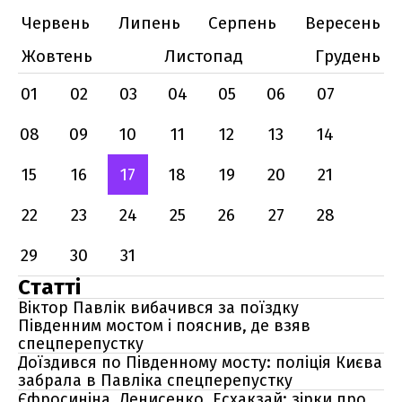
Червень
Липень
Серпень
Вересень
Жовтень
Листопад
Грудень
01
02
03
04
05
06
07
08
09
10
11
12
13
14
15
16
17
18
19
20
21
22
23
24
25
26
27
28
29
30
31
Статті
Віктор Павлік вибачився за поїздку
Південним мостом і пояснив, де взяв
спецперепустку
Доїздився по Південному мосту: поліція Києва
забрала в Павліка спецперепустку
Єфросиніна, Денисенко, Есхакзай: зірки про