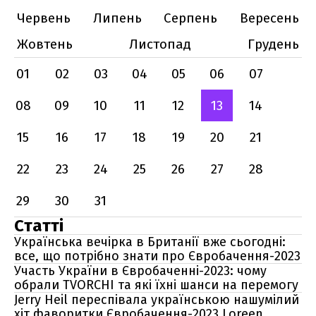
Червень
Липень
Серпень
Вересень
Жовтень
Листопад
Грудень
01
02
03
04
05
06
07
08
09
10
11
12
13
14
15
16
17
18
19
20
21
22
23
24
25
26
27
28
29
30
31
Статті
Українська вечірка в Британії вже сьогодні:
все, що потрібно знати про Євробачення-2023
Участь України в Євробаченні-2023: чому
обрали TVORCHI та які їхні шанси на перемогу
Jerry Heil переспівала українською нашумілий
хіт фаворитки Євробачення-2023 Loreen