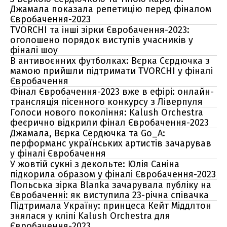
Джамала показала репетицію перед фіналом
Євробачення-2023
TVORCHI та інші зірки Євробачення-2023:
оголошено порядок виступів учасників у
фіналі шоу
В антивоєнних футболках: Вєрка Сєрдючка з
мамою прийшли підтримати TVORCHI у фіналі
Євробачення
Фінал Євробачення-2023 вже в ефірі: онлайн-
трансляція пісенного конкурсу з Ліверпуля
Голоси нового покоління: Kalush Orchestra
феєрично відкрили фінал Євробачення-2023
Джамала, Вєрка Сердючка та Go_A:
перформанс українських артистів зачарував
у фіналі Євробачення
У жовтій сукні з декольте: Юлія Саніна
підкорила образом у фіналі Євробачення-2023
Польська зірка Blanka зачарувала публіку на
Євробаченні: як виступила 23-річна співачка
Підтримала Україну: принцеса Кейт Міддлтон
знялася у кліпі Kalush Orchestra для
Євробачення-2023