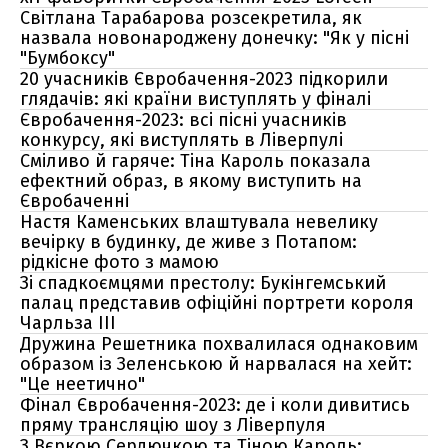
Світлана Тарабарова розсекретила, як
назвала новонароджену донечку: "Як у пісні
"Бумбоксу"
20 учасників Євробачення-2023 підкорили
глядачів: які країни виступлять у фіналі
Євробачення-2023: всі пісні учасників
конкурсу, які виступлять в Ліверпулі
Сміливо й гаряче: Тіна Кароль показала
ефектний образ, в якому виступить на
Євробаченні
Настя Каменських влаштувала невелику
вечірку в будинку, де живе з Потапом:
рідкісне фото з мамою
Зі спадкоємцями престолу: Букінгемський
палац представив офіційні портрети короля
Чарльза III
Дружина Решетника похвалилася однаковим
образом із Зеленською й нарвалася на хейт:
"Це неетично"
Фінал Євробачення-2023: де і коли дивитись
пряму трансляцію шоу з Ліверпуля
З Вєркою Сердючкою та Тіною Кароль: