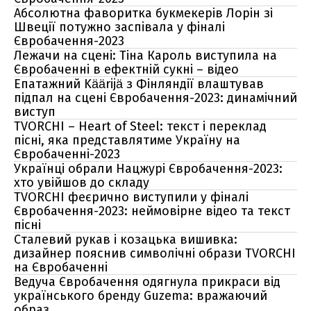
Абсолютна фаворитка букмекерів Лорін зі
Швеції потужно заспівала у фіналі
Євробачення-2023
Лежачи на сцені: Тіна Кароль виступила на
Євробаченні в ефектній сукні – відео
Епатажний Käärijä з Фінляндії влаштував
підпал на сцені Євробачення-2023: динамічний
виступ
TVORCHI – Heart of Steel: текст і переклад
пісні, яка представлятиме Україну на
Євробаченні-2023
Українці обрали Нацжурі Євробачення-2023:
хто увійшов до складу
TVORCHI феєрично виступили у фіналі
Євробачення-2023: неймовірне відео та текст
пісні
Сталевий рукав і козацька вишивка:
дизайнер пояснив символічні образи TVORCHI
на Євробаченні
Ведуча Євробачення одягнула прикраси від
українського бренду Guzema: вражаючий
образ