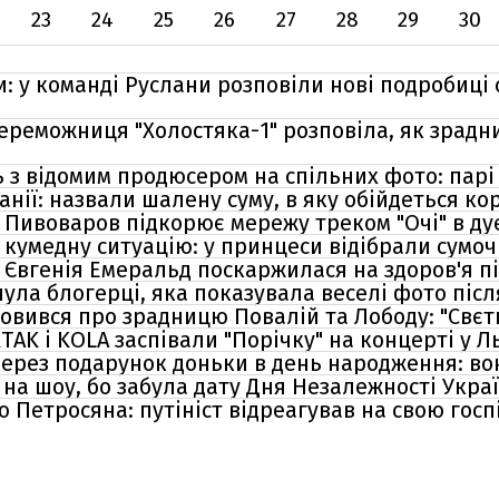
23
24
25
26
27
28
29
30
: у команді Руслани розповіли нові подробиці
переможниця "Холостяка-1" розповіла, як зрадн
ь з відомим продюсером на спільних фото: пар
анії: назвали шалену суму, в яку обійдеться кор
м Пивоваров підкорює мережу треком "Очі" в дует
 кумедну ситуацію: у принцеси відібрали сумоч
 Євгенія Емеральд поскаржилася на здоров'я 
ла блогерці, яка показувала веселі фото після
овився про зрадницю Повалій та Лободу: "Свєтц
TAK і KOLA заспівали "Порічку" на концерті у Л
ерез подарунок доньки в день народження: вон
на шоу, бо забула дату Дня Незалежності Украї
 Петросяна: путініст відреагував на свою госп