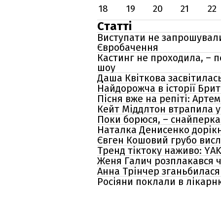
18
19
20
21
22
Статті
Виступати не запрошували
Євробачення
Кастинг не проходила, – 
шоу
Даша Квіткова засвітилас
Найдорожча в історії Брит
Пісня вже на репіті: Арте
Кейт Міддлтон втрапила у
Поки борюся, – снайперка
Наталка Денисенко дорікну
Євген Кошовий грубо висл
Тренд тіктоку наживо: YAK
Женя Галич розплакався ч
Анна Трінчер зганьбилася 
Росіяни поклали в лікарню