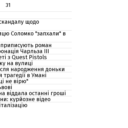
31
 скандалу щодо
ицю Соломко "запхали" в
і приписують роман
онація Чарльза ІІІ
і з Quest Pistols
ку на вулиці
після народження доньки
 трагедії в Умані
і не вірю"
ьвові
а віддала останні гроші
ни: курйозне відео
італізацію