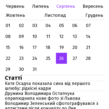
Червень
Липень
Серпень
Вересень
Жовтень
Листопад
Грудень
01
02
03
04
05
06
07
08
09
10
11
12
13
14
15
16
17
18
19
20
21
22
23
24
25
26
27
28
29
30
31
Статті
Катя Осадча показала сина від першого
шлюбу: рідкісні кадри
Дружина Володимира Остапчука
оприлюднила нове фото зі Львова
Володимир Зеленський сфотографувався з
артистами після концерту до Дня