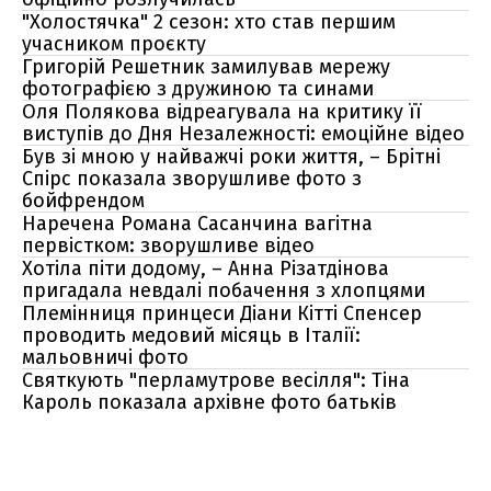
"Холостячка" 2 сезон: хто став першим
учасником проєкту
Григорій Решетник замилував мережу
фотографією з дружиною та синами
Оля Полякова відреагувала на критику її
виступів до Дня Незалежності: емоційне відео
Був зі мною у найважчі роки життя, – Брітні
Спірс показала зворушливе фото з
бойфрендом
Наречена Романа Сасанчина вагітна
первістком: зворушливе відео
Хотіла піти додому, – Анна Різатдінова
пригадала невдалі побачення з хлопцями
Племінниця принцеси Діани Кітті Спенсер
проводить медовий місяць в Італії:
мальовничі фото
Святкують "перламутрове весілля": Тіна
Кароль показала архівне фото батьків