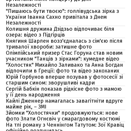
Незалежності
"Пишаюсь бути твоєю": голлівудська зірка з
України Іванна Сахно привітала з Днем
Незалежності
Колишня дружина Дзідзьо відпочиває біля
озера: відео з Підгірців
Княгиня Шарлен возз'єдналась з сім'єю після
тривалої хвороби: затишне фото
Олімпійський призер Стас Горуна став новим
учасником "Танців з зірками": кумедне відео
"Холостяк" Михайло Заливако та Анна Богдан
відпочили в Греції: фото та відео закоханих
Юрій Горбунов вперше позував у фотосесії зі
старшим сином: зворушливі кадри
Сергій Бабкін показав рідкісне фото з мамою
у її день народження
Кайлі Дженнер намагалась завагітніти вдруге
майже рік, – ЗМІ
Зйомки "Холостячки" продовжуються: нове
фото Злати Огнєвіч у смарагдовому костюмі
На тлі роману з Ченнінгом Татутом: Зої Кравіц
офіційно розлучилась