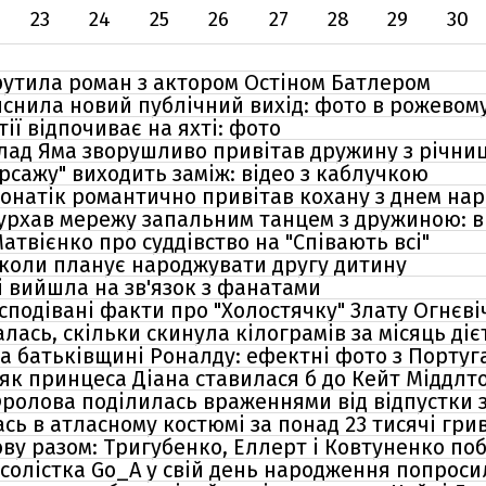
23
24
25
26
27
28
29
30
утила роман з актором Остіном Батлером
йснила новий публічний вихід: фото в рожевом
ії відпочиває на яхті: фото
 Влад Яма зворушливо привітав дружину з річн
рсажу" виходить заміж: відео з каблучкою
Монатік романтично привітав кохану з днем на
урхав мережу запальним танцем з дружиною: в
Матвієнко про суддівство на "Співають всі"
 коли планує народжувати другу дитину
і вийшла на зв'язок з фанатами
есподівані факти про "Холостячку" Злату Огнєві
лась, скільки скинула кілограмів за місяць діє
а батьківщині Роналду: ефектні фото з Португа
 як принцеса Діана ставилася б до Кейт Міддлт
Фролова поділилась враженнями від відпустки 
сь в атласному костюмі за понад 23 тисячі гри
ву разом: Тригубенко, Еллерт і Ковтуненко поб
солістка Go_A у свій день народження попросил