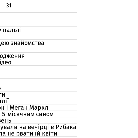
31
у пальті
ицею знайомства
родження
ідео
ч
ти
лії
он і Меган Маркл
з 5-місячним сином
вень
ували на вечірці в Рибака
а не рвати їй квіти