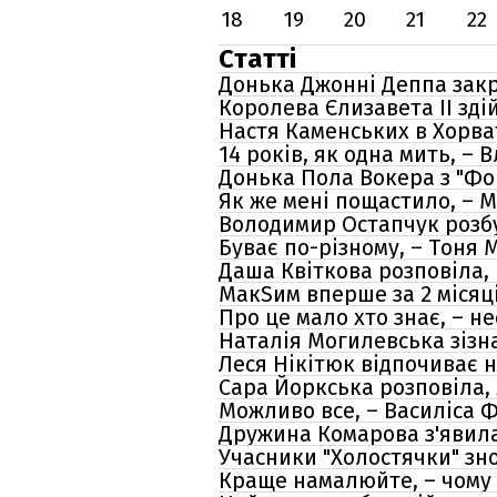
18
19
20
21
22
Статті
Донька Джонні Деппа закр
Королева Єлизавета II зді
Настя Каменських в Хорват
14 років, як одна мить, –
Донька Пола Вокера з "Фо
Як же мені пощастило, – 
Володимир Остапчук розб
Буває по-різному, – Тоня 
Даша Квіткова розповіла,
МакSим вперше за 2 місяц
Про це мало хто знає, – н
Наталія Могилевська зізна
Леся Нікітюк відпочиває н
Сара Йоркська розповіла,
Можливо все, – Василіса 
Дружина Комарова з'явила
Учасники "Холостячки" зно
Краще намалюйте, – чому 