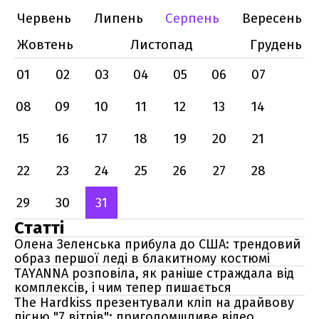
Червень
Липень
Серпень
Вересень
Жовтень
Листопад
Грудень
01
02
03
04
05
06
07
08
09
10
11
12
13
14
15
16
17
18
19
20
21
22
23
24
25
26
27
28
29
30
31
Статті
Олена Зеленська прибула до США: трендовий
образ першої леді в блакитному костюмі
TAYANNA розповіла, як раніше страждала від
комплексів, і чим тепер пишається
The Hardkiss презентували кліп на драйвову
пісню "7 вітрів": приголомшливе відео