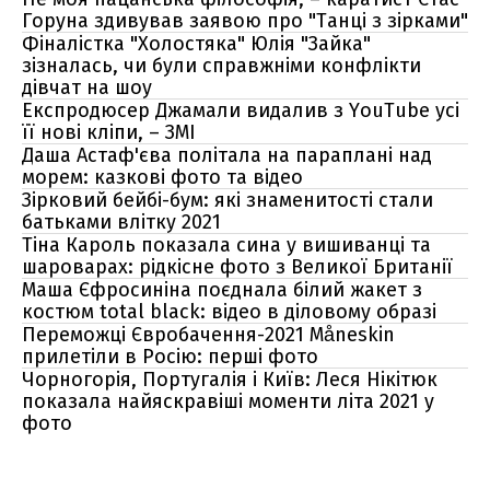
Горуна здивував заявою про "Танці з зірками"
Фіналістка "Холостяка" Юлія "Зайка"
зізналась, чи були справжніми конфлікти
дівчат на шоу
Експродюсер Джамали видалив з YouTube усі
її нові кліпи, – ЗМІ
Даша Астаф'єва політала на параплані над
морем: казкові фото та відео
Зірковий бейбі-бум: які знаменитості стали
батьками влітку 2021
Тіна Кароль показала сина у вишиванці та
шароварах: рідкісне фото з Великої Британії
Маша Єфросиніна поєднала білий жакет з
костюм total black: відео в діловому образі
Переможці Євробачення-2021 Måneskin
прилетіли в Росію: перші фото
Чорногорія, Португалія і Київ: Леся Нікітюк
показала найяскравіші моменти літа 2021 у
фото