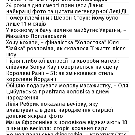
24 роки з дня смерті принцеси Діани:
найкращі фото та цитати легендарної Леді Ді
Помер племінник Шерон Стоун: йому було
лише 11 місяців
У кожному я бачу велике майбутнє України, –
Михайло Поплавський
Хочу кохати, – фіналістка "Холостяка" Юля
"Зайка" розповіла, як склалося її життя після
шоу
Після глибокої депресії та хвороби матері:
співачка Sonya Kay повертається на сцену
Королеві Ранії – 51: як змінювався стиль
королеви Йорданії
Обіцяю подарувати молоду масажистку, – Оля
Цибульська привітала чоловіка з днем
народження
Лілія Ребрик показала вечірку, яку
влаштувала в день народження старшої
доньки: яскраві фото
Маша Єфросиніна з чоловіком відзначають 18
річницю весілля: історія кохання пари
Не моя пацанська філософія, – каратист Стас