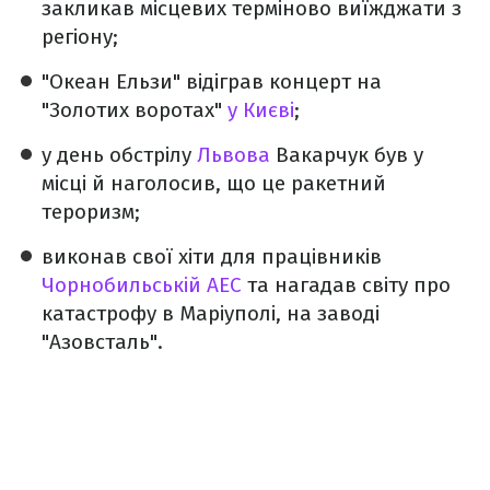
закликав місцевих терміново виїжджати з
регіону;
"Океан Ельзи" відіграв концерт на
"Золотих воротах"
у Києві
;
у день обстрілу
Львова
Вакарчук був у
місці й наголосив, що це ракетний
тероризм;
виконав свої хіти для працівників
Чорнобильській АЕС
та нагадав світу про
катастрофу в Маріуполі, на заводі
"Азовсталь".