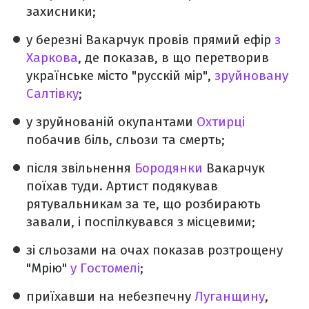
захисники;
у березні Вакарчук провів прямий ефір
з
Харкова
, де показав, в що перетворив
українське місто "русскій мір",
зруйновану
Салтівку
;
у зруйнованій окупантами
Охтирці
побачив біль, сльози та смерть;
після звільнення
Бородянки
Вакарчук
поїхав туди. Артист подякував
рятувальникам за те, що розбирають
завали, і поспілкувався з місцевими;
зі сльозами на очах показав розтрощену
"Мрію"
у Гостомелі
;
приїхавши на небезпечну
Луганщину
,