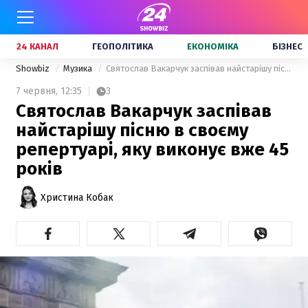
24 КАНАЛ
ГЕОПОЛІТИКА
ЕКОНОМІКА
БІЗНЕС
Showbiz
Музика
Святослав Вакарчук заспівав найстарішу пісню в своєму репертуарі, яку виконує вже 45 років
7 червня,
12:35
3
Святослав Вакарчук заспівав
найстарішу пісню в своєму
репертуарі, яку виконує вже 45
років
Христина Кобак