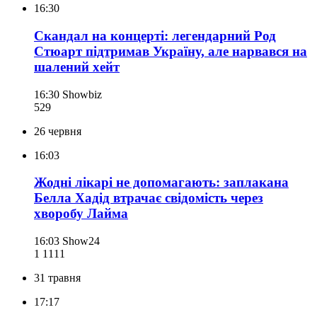
16:30
Скандал на концерті: легендарний Род
Стюарт підтримав Україну, але нарвався на
шалений хейт
16:30
Showbiz
529
26 червня
16:03
Жодні лікарі не допомагають: заплакана
Белла Хадід втрачає свідомість через
хворобу Лайма
16:03
Show24
1 111
1
31 травня
17:17