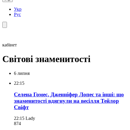
Укр
Рус
кабінет
Світові знаменитості
6 липня
22:15
Селена Гомес, Дженніфер Лопес та інші: що
знаменитості вдягнули на весілля Тейлор
Свіфт
22:15
Lady
874