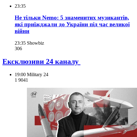
23:35
Не тільки Nemo: 5 знаменитих музикантів,
які приїжджали до України під час великої
війни
23:35
Showbiz
306
Ексклюзиви 24 каналу
19:00
Military 24
1 904
1