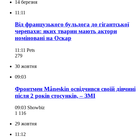
14 березня
11:11
Від французького бульдога до гігантської
черепахи: яких тварин мають актори
номіновані на Оскар
11:11
Pets
279
30 жовтня
09:03
Фронтмен Måneskin освідчився своїй дівчині
після 2 років стосунків, – ЗМІ
09:03
Showbiz
1 116
29 жовтня
11:12