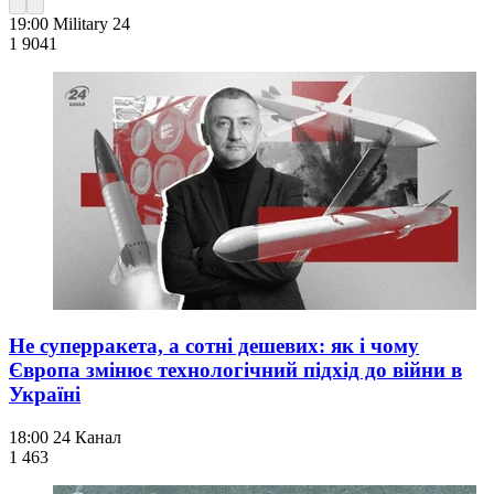
19:00
Military 24
1 904
1
Не суперракета, а сотні дешевих: як і чому
Європа змінює технологічний підхід до війни в
Україні
18:00
24 Канал
1 463