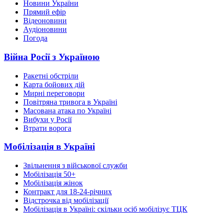
Новини України
Прямий ефір
Відеоновини
Аудіоновини
Погода
Війна Росії з Україною
Ракетні обстріли
Карта бойових дій
Мирні переговори
Повітряна тривога в Україні
Масована атака по Україні
Вибухи у Росії
Втрати ворога
Мобілізація в Україні
Звільнення з військової служби
Мобілізація 50+
Мобілізація жінок
Контракт для 18-24-річних
Відстрочка від мобілізації
Мобілізація в Україні: скільки осіб мобілізує ТЦК