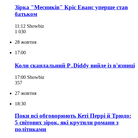
Зірка "Месників" Кріс Еванс уперше став
батьком
11:12
Showbiz
1 030
28 жовтня
17:00
Коли скандальний P․Diddy вийде із в'язниці
17:00
Showbiz
357
27 жовтня
18:30
Поки всі обговорюють Кеті Перрі й Трюдо:
5 світових зірок, які крутили романи з
політиками