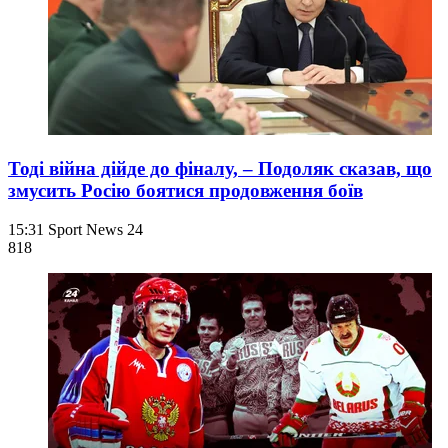
Тоді війна дійде до фіналу, – Подоляк сказав, що
змусить Росію боятися продовження боїв
15:31
Sport News 24
818