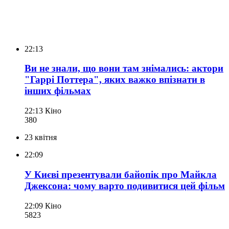
22:13
Ви не знали, що вони там знімались: актори
"Гаррі Поттера", яких важко впізнати в
інших фільмах
22:13
Кіно
380
23 квітня
22:09
У Києві презентували байопік про Майкла
Джексона: чому варто подивитися цей фільм
22:09
Кіно
582
3