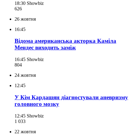
18:30
Showbiz
626
26 жовтня
16:45
Відома американська акторка Каміла
Мендес виходить заміж
16:45
Showbiz
804
24 жовтня
12:45
У Кім Кардашян діагностували аневризму
головного мозку
12:45
Showbiz
1 033
22 жовтня