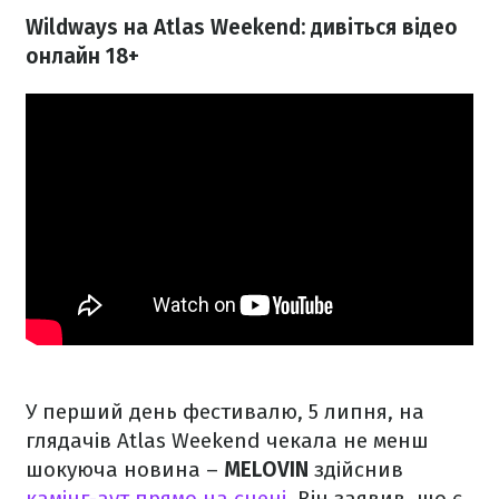
Wildways на Atlas Weekend: дивіться відео
онлайн 18+
У перший день фестивалю, 5 липня, на
глядачів Atlas Weekend чекала не менш
шокуюча новина –
MELOVIN
здійснив
камінг-аут прямо на сцені
. Він заявив, що є