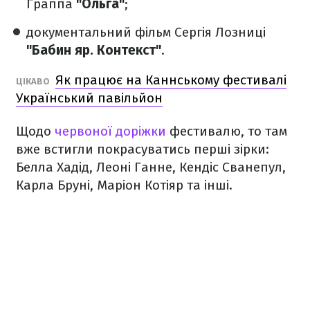
Ґраппа
"Ольга"
;
документальний фільм Сергія Лозниці
"Бабин яр. Контекст"
.
Як працює на Каннському фестивалі
ЦІКАВО
Український павільйон
Щодо
червоної доріжки
фестивалю, то там
вже встигли покрасуватись перші зірки:
Белла Хадід, Леоні Ганне, Кендіс Сванепул,
Карла Бруні, Маріон Котіяр та інші.