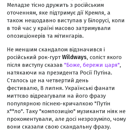
Меладзе тісно дружить з російським
оточенням, яке підтримує дії Кремля, а
також нещодавно виступав у Білорусі, коли
в той час у країні масово затримували
опозиціонерів та мітингарів.
Не меншим скандалом відзначився і
російський рок-гурт
Wildways
, соліст якого
після виступу сказав
"Боже, бережи царя"
,
натякаючи на президента Росії Путіна.
Сталось це на четвертий день
фестивалю, 8 липня. Українські фанати
миттєво відреагували на його фразу
популярною піснею-кричалкою "Путін
х**ло". Таку "композицію" музиканти ніяк не
прокоментували, але досі незрозуміло, чому
вони сказали свою скандальну фразу.