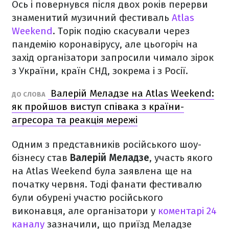
Ось і повернувся після двох років перерви
знаменитий музичний фестиваль
Atlas
Weekend
. Торік подію скасували через
пандемію коронавірусу, але цьогоріч на
захід організатори запросили чимало зірок
з України, країн СНД, зокрема і з Росії.
Валерій Меладзе на Atlas Weekend:
ДО СЛОВА
як пройшов виступ співака з країни-
агресора та реакція мережі
Одним з представників російського шоу-
бізнесу став
Валерій Меладзе
, участь якого
на Atlas Weekend була заявлена ще на
початку червня. Тоді фанати фестивалю
були обурені участю російського
виконавця, але організатори у
коментарі 24
каналу
зазначили, що приїзд Меладзе