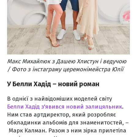
Макс Михайлюк з Дашею Хлистун і ведучою
/ Фото з інстаграму церемонімейстра Юлії
У Белли Хадід – новий роман
В однієї з найвідоміших моделей світу
Белли Хадід з'явився новий залицяльник
.
Ним став артдиректор, який розробляє
обкладинки альбомів для знаменитостей, –
Марк Калман. Разом з ним зірка прилетіла