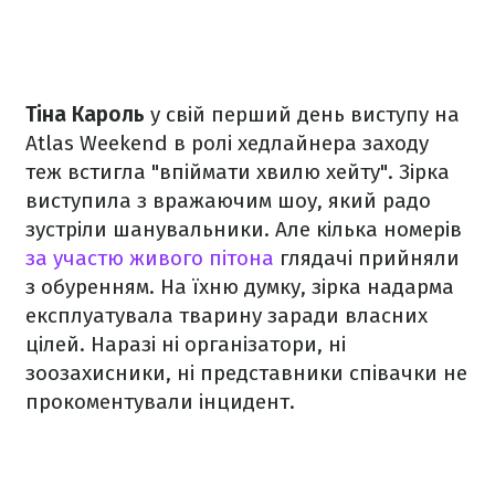
Тіна Кароль
у свій перший день виступу на
Atlas Weekend в ролі хедлайнера заходу
теж встигла "впіймати хвилю хейту". Зірка
виступила з вражаючим шоу, який радо
зустріли шанувальники. Але кілька номерів
за участю живого пітона
глядачі прийняли
з обуренням. На їхню думку, зірка надарма
експлуатувала тварину заради власних
цілей. Наразі ні організатори, ні
зоозахисники, ні представники співачки не
прокоментували інцидент.