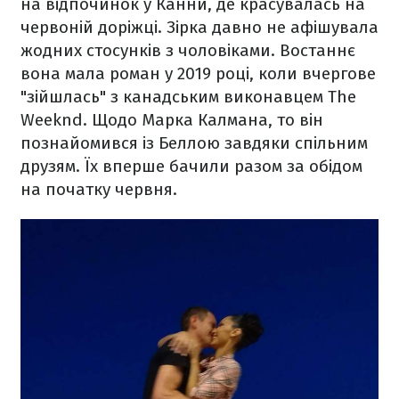
на відпочинок у Канни, де красувалась на
червоній доріжці. Зірка давно не афішувала
жодних стосунків з чоловіками. Востаннє
вона мала роман у 2019 році, коли вчергове
"зійшлась" з канадським виконавцем The
Weeknd. Щодо Марка Калмана, то він
познайомився із Беллою завдяки спільним
друзям. Їх вперше бачили разом за обідом
на початку червня.