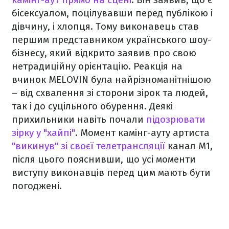
бісексуалом, поцілувавши перед публікою і
дівчину, і хлопця. Тому виконавець став
першим представником українського шоу-
бізнесу, який відкрито заявив про свою
нетрадиційну орієнтацію. Реакція на
вчинок MELOVIN була найрізноманітнішою
– від схвалення зі сторони зірок та людей,
так і до суцільного обурення. Деякі
прихильники навіть почали
підозрювати
зірку у "хайпі"
. Момент камінг-ауту артиста
"викинув" зі своєї телетрансляції
канал М1,
після цього пояснивши, що усі моменти
виступу виконавців перед цим мають бути
погоджені.