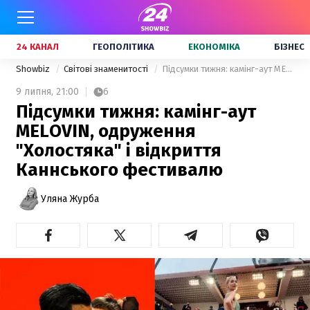
24 КАНАЛ
ГЕОПОЛІТИКА
ЕКОНОМІКА
БІЗНЕС
Showbiz
Світові знаменитості
Підсумки тижня: камінг-аут MELOVIN, одруження "Холостяка" і відкриття Каннського фестивалю
9 липня,
21:00
6
Підсумки тижня: камінг-аут
MELOVIN, одруження
"Холостяка" і відкриття
Каннського фестивалю
Уляна Журба