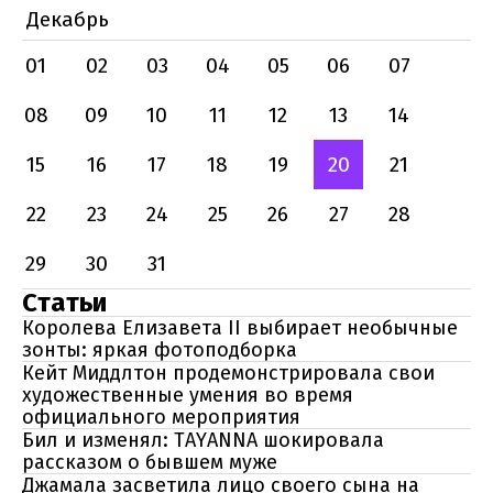
Декабрь
01
02
03
04
05
06
07
08
09
10
11
12
13
14
15
16
17
18
19
20
21
22
23
24
25
26
27
28
29
30
31
Статьи
Королева Елизавета ІІ выбирает необычные
зонты: яркая фотоподборка
Кейт Миддлтон продемонстрировала свои
художественные умения во время
официального мероприятия
Бил и изменял: TAYANNA шокировала
рассказом о бывшем муже
Джамала засветила лицо своего сына на