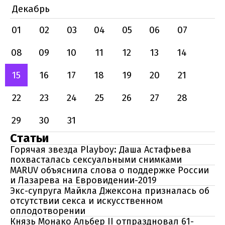
Декабрь
01
02
03
04
05
06
07
08
09
10
11
12
13
14
15
16
17
18
19
20
21
22
23
24
25
26
27
28
29
30
31
Статьи
Горячая звезда Playboy: Даша Астафьева
похвасталась сексуальными снимками
MARUV объяснила слова о поддержке России
и Лазарева на Евровидении-2019
Экс-супруга Майкла Джексона призналась об
отсутствии секса и искусственном
оплодотворении
Князь Монако Альбер II отпраздновал 61-