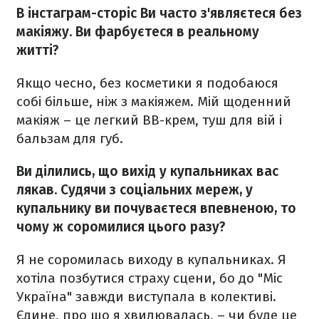
В інстаграм-сторіс Ви часто з'являєтеся без
макіяжу. Ви фарбуєтеся в реальному
житті?
Якщо чесно, без косметики я подобаюся
собі більше, ніж з макіяжем. Мій щоденний
макіяж – це легкий BB-крем, туш для вій і
бальзам для губ.
Ви ділились, що вихід у купальниках вас
лякав. Судячи з соціальних мереж, у
купальнику ви почуваєтеся впевненою, то
чому ж соромилися цього разу?
Я не соромилась виходу в купальниках. Я
хотіла позбутися страху сцени, бо до "Міс
Україна" завжди виступала в колективі.
Єдине, про що я хвилювалась, – чи буде це