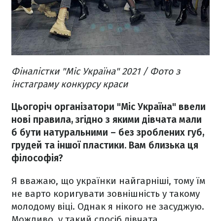
Фіналістки "Міс Україна" 2021 / Фото з
інстаграму конкурсу краси
Цьогоріч організатори "Міс Україна" ввели
нові правила, згідно з якими дівчата мали
б бути натуральними – без зроблених губ,
грудей та іншої пластики. Вам близька ця
філософія?
Я вважаю, що українки найгарніші, тому їм
не варто коригувати зовнішність у такому
молодому віці. Однак я нікого не засуджую.
Можливо, у такий спосіб дівчата