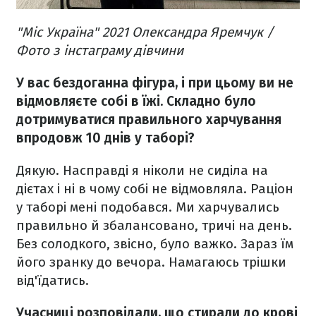
"Міс Україна" 2021 Олександра Яремчук /
Фото з інстаграму дівчини
У вас бездоганна фігура, і при цьому ви не
відмовляєте собі в їжі. Складно було
дотримуватися правильного харчування
впродовж 10 днів у таборі?
Дякую. Насправді я ніколи не сиділа на
дієтах і ні в чому собі не відмовляла. Раціон
у таборі мені подобався. Ми харчувались
правильно й збалансовано, тричі на день.
Без солодкого, звісно, було важко. Зараз їм
його зранку до вечора. Намагаюсь трішки
від'їдатись.
Учасниці розповідали, що стирали до крові