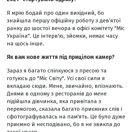
Я мрію бодай про один вихідний, бо
знайшла першу офіційну роботу з дев’ятої
ранку до шостої вечора в офісі комітету "Міс
Україна". Це інтерв'ю, зйомки, немає часу
на щось інше.
Як вам нове життя під прицілом камер?
Зараз я багато спілкуюся з пресою та
готуюсь до "Міс Світу". Усі свої сили я
вкладаю сюди. Мене, звичайно, впізнають.
Днями в одному з ресторанів до мене
підійшла дівчинка, яка привітала з
перемогою, сказала багато приємних слів і
сфотографувалась на пам'ять. Це було дуже
приємно й несподівано, бо я не звикла до
такої уваги.