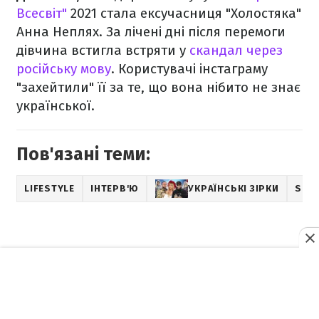
Всесвіт"
2021 стала ексучасниця "Холостяка"
Анна Неплях. За лічені дні після перемоги
дівчина встигла встряти у
скандал через
російську мову
. Користувачі інстаграму
"захейтили" її за те, що вона нібито не знає
української.
Пов'язані теми:
LIFESTYLE
ІНТЕРВ'Ю
УКРАЇНСЬКІ ЗІРКИ
SHO