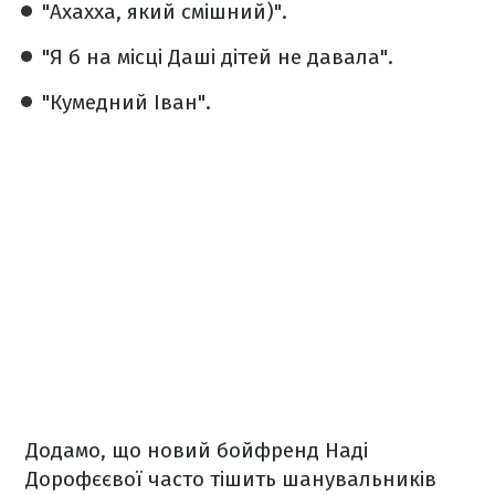
"Ахахха, який смішний)".
"Я б на місці Даші дітей не давала".
"Кумедний Іван".
Додамо, що новий бойфренд Наді
Дорофєєвої часто тішить шанувальників