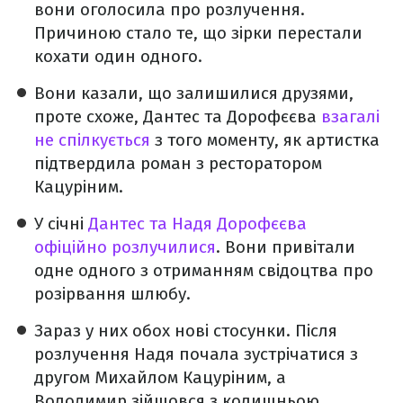
вони оголосила про розлучення.
Причиною стало те, що зірки перестали
кохати один одного.
Вони казали, що залишилися друзями,
проте схоже, Дантес та Дорофєєва
взагалі
не спілкується
з того моменту, як артистка
підтвердила роман з ресторатором
Кацуріним.
У січні
Дантес та Надя Дорофєєва
офіційно розлучилися
. Вони привітали
одне одного з отриманням свідоцтва про
розірвання шлюбу.
Зараз у них обох нові стосунки. Після
розлучення Надя почала зустрічатися з
другом Михайлом Кацуріним, а
Володимир зійшовся з колишньою