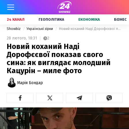
24 КАНАЛ
ГЕОПОЛІТИКА
ЕКОНОМІКА
БІЗНЕС
Showbiz
Українські зірки
Новий коханий Наді Дорофєєвої показав свого сина: як виглядає молодший Кацурін – миле фото
28 лютого,
18:31
2
Новий коханий Наді
Дорофєєвої показав свого
сина: як виглядає молодший
Кацурін – миле фото
Марія Бондар