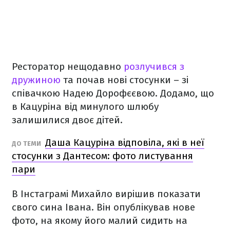
Ресторатор нещодавно
розлучився з
дружиною
та почав нові стосунки – зі
співачкою Надею Дорофєєвою. Додамо, що
в Кацуріна від минулого шлюбу
залишилися двоє дітей.
Даша Кацуріна відповіла, які в неї
ДО ТЕМИ
стосунки з Дантесом: фото листування
пари
В Інстаграмі Михайло вирішив показати
свого сина Івана. Він опублікував нове
фото, на якому його малий сидить на