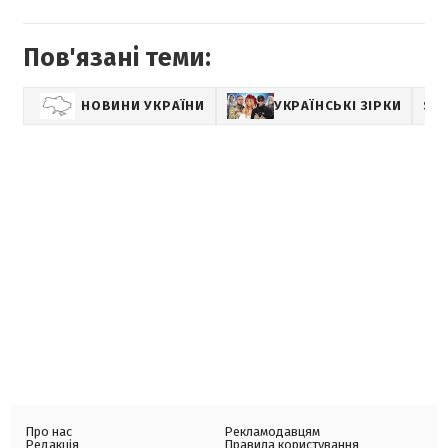
Пов'язані теми:
НОВИНИ УКРАЇНИ
УКРАЇНСЬКІ ЗІРКИ
SH
Про нас
Рекламодавцям
Редакція
Правила користування