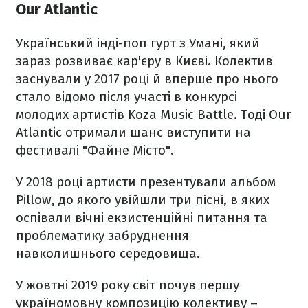
Our Atlantiс
Український інді-поп гурт з Умані, який
зараз розвиває кар'єру в Києві. Колектив
заснували у 2017 році й вперше про нього
стало відомо після участі в конкурсі
молодих артистів Koza Music Battle. Тоді Our
Atlantiс отримали шанс виступити на
фестивалі "Файне Місто".
У 2018 році артисти презентували альбом
Pillow, до якого увійшли три пісні, в яких
оспівали вічні екзистенційні питання та
проблематику забруднення
навколишнього середовища.
У жовтні 2019 року світ почув першу
україномовну композицію колективу –