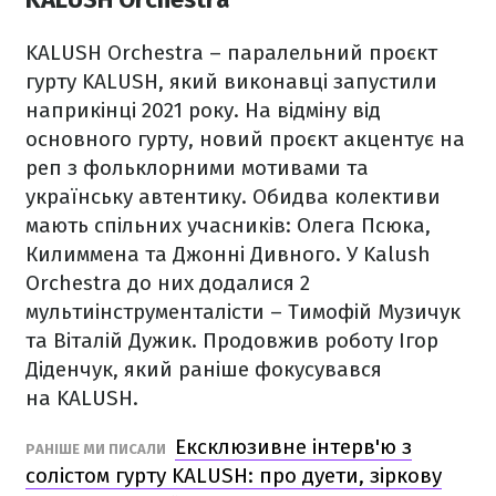
KALUSH Orchestra – паралельний проєкт
гурту KALUSH, який виконавці запустили
наприкінці 2021 року. На відміну від
основного гурту, новий проєкт акцентує на
реп з фольклорними мотивами та
українську автентику. Обидва колективи
мають спільних учасників: Олега Псюка,
Килиммена та Джонні Дивного. У Kalush
Orchestra до них додалися 2
мультиінструменталісти – Тимофій Музичук
та Віталій Дужик. Продовжив роботу Ігор
Діденчук, який раніше фокусувався
на KALUSH.
Ексклюзивне інтерв'ю з
РАНІШЕ МИ ПИСАЛИ
солістом гурту KALUSH: про дуети, зіркову