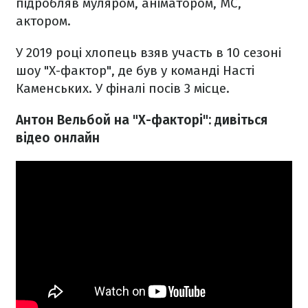
підробляв муляром, аніматором, МС,
актором.
У 2019 році хлопець взяв участь в 10 сезоні
шоу "Х-фактор", де був у команді Насті
Каменських. У фіналі посів 3 місце.
Антон Вельбой на "Х-факторі": дивіться
відео онлайн