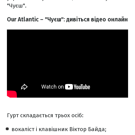
"Чуєш".
Our Atlantiс – "Чуєш": дивіться відео онлайн
Гурт складається трьох осіб:
вокаліст і клавішник Віктор Байда;