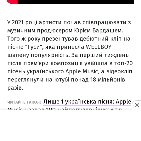
У 2021 році артисти почав співпрацювати з
музичним продюсером Юрієм Бардашем.
Того ж року презентував дебютний кліп на
пісню "Гуси", яка принесла WELLBOY
шалену популярність. За перший тиждень
після прем'єри композиція увійшла в топ-20
пісень українського Apple Music, а відеокліп
переглянули на ютубі понад 18 мільйонів
разів.
Лише 1 українська пісня: Apple
ЧИТАЙТЕ ТАКОЖ
Music назвав 100 найпопулярніших хітів
2021 року в Україні
WELLBOY – "Гуси": дивіться відео онлайн