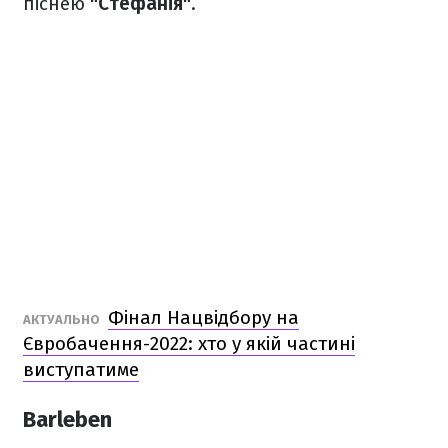
піснею
"Стефанія"
.
Фінал Нацвідбору на
АКТУАЛЬНО
Євробачення-2022: хто у якій частині
виступатиме
Barleben