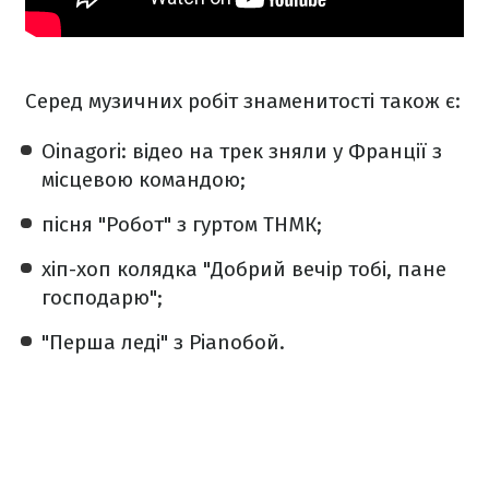
Серед музичних робіт знаменитості також є:
Oinagori: відео на трек зняли у Франції з
місцевою командою;
пісня "Робот" з гуртом ТНМК;
хіп-хоп колядка "Добрий вечір тобі, пане
господарю";
"Перша леді" з Pianoбой.