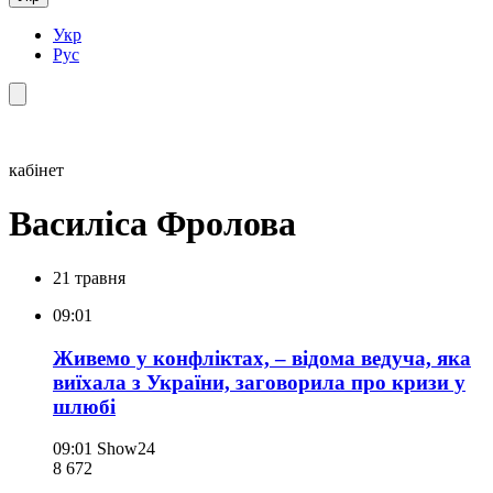
Укр
Рус
кабінет
Василіса Фролова
21 травня
09:01
Живемо у конфліктах, – відома ведуча, яка
виїхала з України, заговорила про кризи у
шлюбі
09:01
Show24
8 672