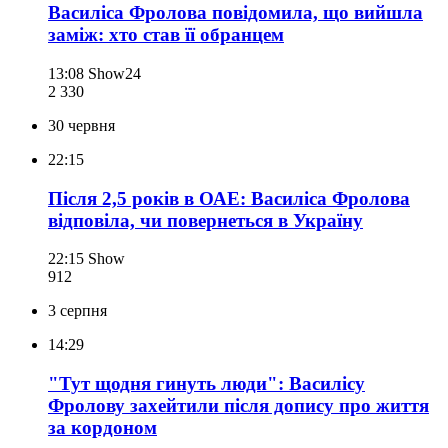
Василіса Фролова повідомила, що вийшла
заміж: хто став її обранцем
13:08
Show24
2 330
30 червня
22:15
Після 2,5 років в ОАЕ: Василіса Фролова
відповіла, чи повернеться в Україну
22:15
Show
912
3 серпня
14:29
"Тут щодня гинуть люди": Василісу
Фролову захейтили після допису про життя
за кордоном