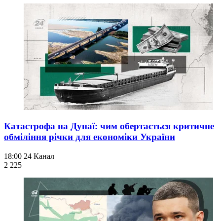
Катастрофа на Дунаї: чим обертається критичне
обміління річки для економіки України
18:00
24 Канал
2 225