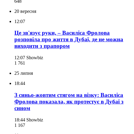
648
20 вересня
12:07
Це зв'язує руки, – Василіса Фролова
розповіла про життя в Дубаї, де не можна
виходити з прапором
12:07
Showbiz
1 761
25 липня
18:44
З синьо-жовтим стягом на візку: Василіса
Фролова показала, як протестує в Дубаї з
сином
18:44
Showbiz
1 167