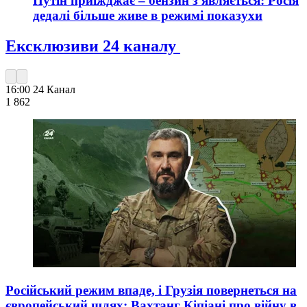
Путін приїжджає – бензин з'являється: Росія
дедалі більше живе в режимі показухи
Ексклюзиви 24 каналу
16:00
24 Канал
1 862
Російський режим впаде, і Грузія повернеться на
європейський шлях: Вахтанг Кіпіані про війну в