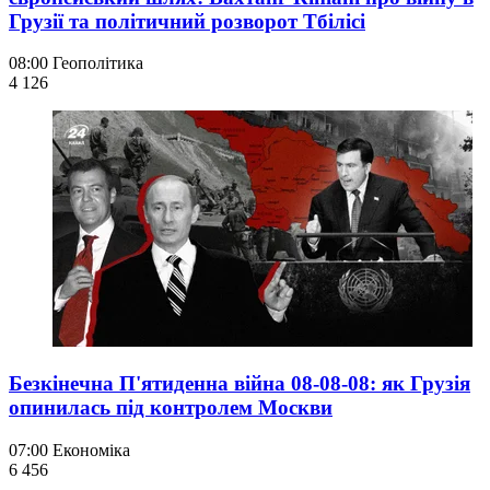
Грузії та політичний розворот Тбілісі
08:00
Геополітика
4 126
Безкінечна П'ятиденна війна 08-08-08: як Грузія
опинилась під контролем Москви
07:00
Економіка
6 456