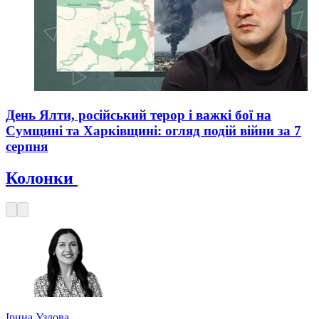
День Ялти, російський терор і важкі бої на
Сумщині та Харківщині: огляд подій війни за 7
серпня
Колонки
Ірина Узлова