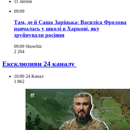
11 липня
09:09
Там, де й Саша Заріцька: Василіса Фролова
навчалась у школі в Харкові, яку
зруйнували росіяни
09:09
Showbiz
2 204
Ексклюзиви 24 каналу
16:00
24 Канал
1 862