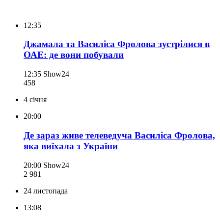
12:35
Джамала та Василіса Фролова зустрілися в
ОАЕ: де вони побували
12:35
Show24
458
4 січня
20:00
Де зараз живе телеведуча Василіса Фролова,
яка виїхала з України
20:00
Show24
2 981
24 листопада
13:08