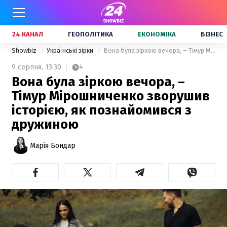
24 КАНАЛ
ГЕОПОЛІТИКА
ЕКОНОМІКА
БІЗНЕС
Showbiz
Українські зірки
Вона була зіркою вечора, – Тімур Мірошниченко зворушив історією, як познайомився з дружиною
9 серпня,
13:30
4
Вона була зіркою вечора, –
Тімур Мірошниченко зворушив
історією, як познайомився з
дружиною
Марія Бондар