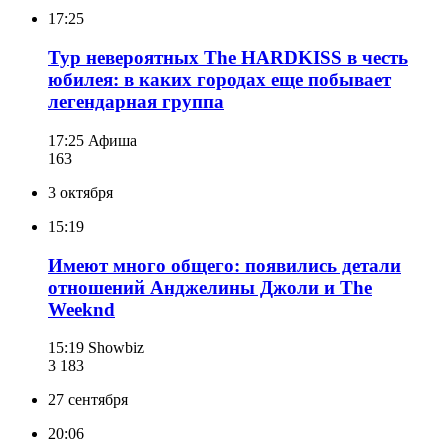
17:25
Тур невероятных The HARDKISS в честь
юбилея: в каких городах еще побывает
легендарная группа
17:25
Афиша
163
3 октября
15:19
Имеют много общего: появились детали
отношений Анджелины Джоли и The
Weeknd
15:19
Showbiz
3 183
27 сентября
20:06