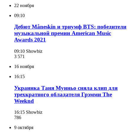
22 ноября
09:10
Дебют Måneskin и триумф BTS: победители
музыкальной премии American Music
Awards 2021
09:10
Showbiz
3 571
16 ноября
16:15
Украинка Таня Муиньо сняла клип для
трехкратного обладателя Грэмми The
Weeknd
16:15
Showbiz
786
9 октября