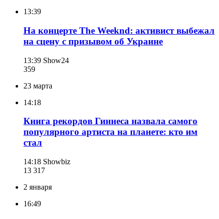
13:39
На концерте The Weeknd: активист выбежал
на сцену с призывом об Украине
13:39
Show24
359
23 марта
14:18
Книга рекордов Гиннеса назвала самого
популярного артиста на планете: кто им
стал
14:18
Showbiz
13 317
2 января
16:49