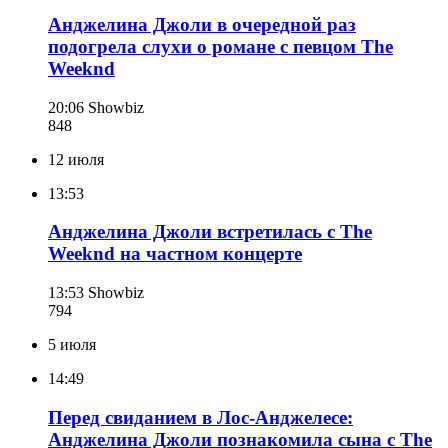
Анджелина Джоли в очередной раз
подогрела слухи о романе с певцом The
Weeknd
20:06
Showbiz
848
12 июля
13:53
Анджелина Джоли встретилась с The
Weeknd на частном концерте
13:53
Showbiz
794
5 июля
14:49
Перед свиданием в Лос-Анджелесе:
Анджелина Джоли познакомила сына с The