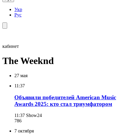
Укр
Рус
кабинет
The Weeknd
27 мая
11:37
Объявили победителей American Music
Awards 2025: кто стал триумфатором
11:37
Show24
786
7 октября