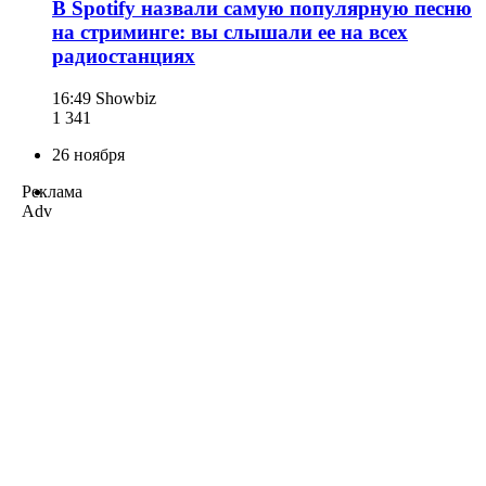
В Spotify назвали самую популярную песню
на стриминге: вы слышали ее на всех
радиостанциях
16:49
Showbiz
1 341
26 ноября
Реклама
Adv