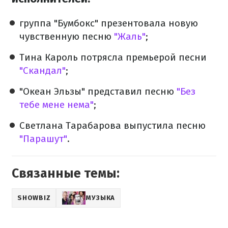
группа "Бумбокс" презентовала новую
чувственную песню
"Жаль"
;
Тина Кароль потрясла премьерой песни
"Скандал"
;
"Океан Эльзы" представил песню
"
Без
тебе мене нема
"
;
Светлана Тарабарова выпустила песню
"Парашут"
.
Связанные темы:
SHOWBIZ
МУЗЫКА