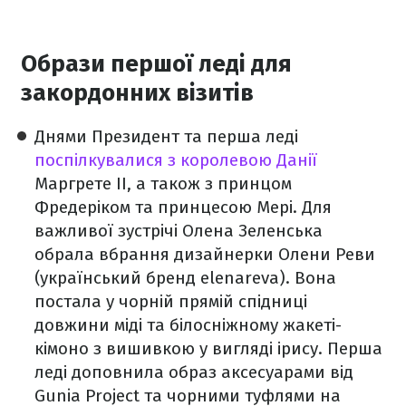
Образи першої леді для
закордонних візитів
Днями Президент та перша леді
поспілкувалися з королевою Данії
Маргрете II, а також з принцом
Фредеріком та принцесою Мері. Для
важливої зустрічі Олена Зеленська
обрала вбрання дизайнерки Олени Реви
(український бренд elenareva). Вона
постала у чорній прямій спідниці
довжини міді та білосніжному жакеті-
кімоно з вишивкою у вигляді ірису. Перша
леді доповнила образ аксесуарами від
Gunia Project та чорними туфлями на