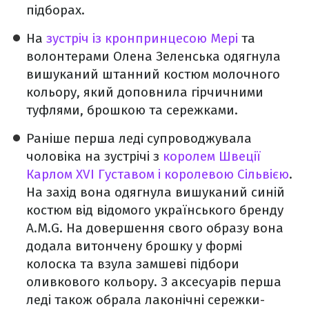
підборах.
На
зустріч із кронпринцесою Мері
та
волонтерами Олена Зеленська одягнула
вишуканий штанний костюм молочного
кольору, який доповнила гірчичними
туфлями, брошкою та сережками.
Раніше перша леді супроводжувала
чоловіка на зустрічі з
королем Швеції
Карлом XVI Густавом і королевою Сільвією
.
На захід вона одягнула вишуканий синій
костюм від відомого українського бренду
A.M.G. На довершення свого образу вона
додала витончену брошку у формі
колоска та взула замшеві підбори
оливкового кольору. З аксесуарів перша
леді також обрала лаконічні сережки-