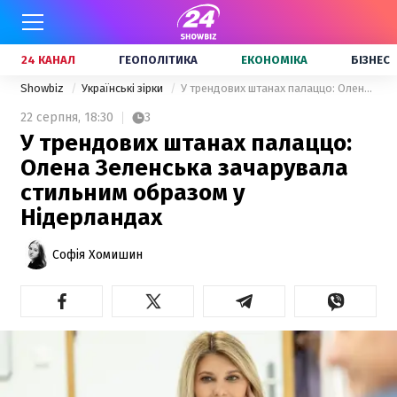
24 КАНАЛ
ГЕОПОЛІТИКА
ЕКОНОМІКА
БІЗНЕС
Showbiz
Українські зірки
У трендових штанах палаццо: Олена Зеленська зачарувала стильним образом у Нідерландах
22 серпня,
18:30
3
У трендових штанах палаццо:
Олена Зеленська зачарувала
стильним образом у
Нідерландах
Софія Хомишин