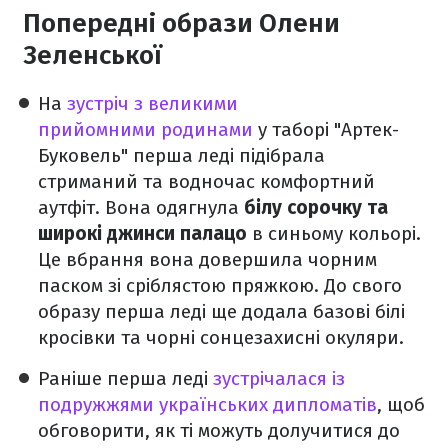
Попередні образи Олени
Зеленської
На
зустріч з великими
прийомними родинами
у таборі "Артек-
Буковель" перша леді підібрала
стриманий та водночас комфортний
аутфіт. Вона одягнула
білу сорочку та
широкі джинси палацо
в синьому кольорі.
Це вбрання вона довершила чорним
паском зі сріблястою пряжкою. До свого
образу перша леді ще додала базові білі
кросівки та чорні сонцезахисні окуляри.
Раніше перша леді
зустрічалася із
подружжями українських дипломатів
, щоб
обговорити, як ті можуть долучитися до