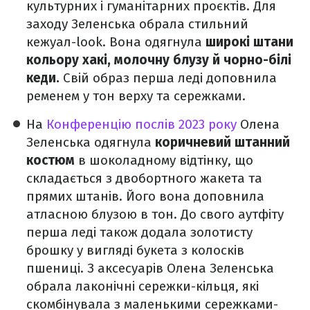
культурних і гуманітарних проєктів. Для
заходу Зеленська обрала стильний
кежуал-look. Вона одягнула
широкі штани
кольору хакі, молочну блузу й чорно-білі
кеди.
Свій образ перша леді доповнила
ременем у тон верху та сережками.
На
Конференцію послів 2023 року
Олена
Зеленська одягнула
коричневий штанний
костюм
в шоколадному відтінку, що
складається з двобортного жакета та
прямих штанів. Його вона доповнила
атласною блузою в тон. До свого аутфіту
перша леді також додала золотисту
брошку у вигляді букета з колосків
пшениці. З аксесуарів Олена Зеленська
обрала лаконічні сережки-кільця, які
скомбінувала з маленькими сережками-