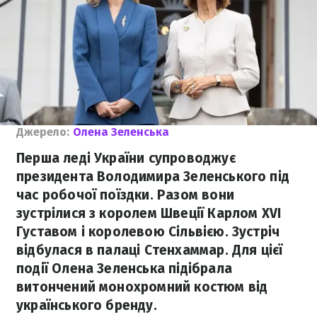
Джерело:
Олена Зеленська
Перша леді України супроводжує
президента Володимира Зеленського під
час робочої поїздки. Разом вони
зустрілися з королем Швеції Карлом XVI
Густавом і королевою Сільвією. Зустріч
відбулася в палаці Стенхаммар. Для цієї
події Олена Зеленська підібрала
витончений монохромний костюм від
українського бренду.