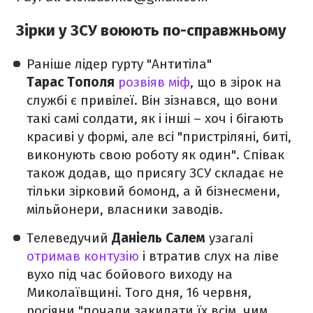
Зірки у ЗСУ воюють по-справжньому
Раніше лідер гурту "Антитіла"
Тарас Тополя
розвіяв міф
, що в зірок на
службі є привілеї. Він зізнався, що вони
такі самі солдати, як і інші – хоч і бігають
красиві у формі, але всі "пристріляні, биті,
виконують свою роботу як один". Співак
також додав, що присягу ЗСУ складає не
тільки зірковий бомонд, а й бізнесмени,
мільйонери, власники заводів.
Телеведучий
Даніель Салем
узагалі
отримав контузію
і втратив слух на ліве
вухо під час бойового виходу на
Миколаївщині. Того дня, 16 червня,
росіяни "почали закидати їх всім, чим