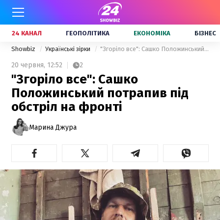
24 КАНАЛ
ГЕОПОЛІТИКА
ЕКОНОМІКА
БІЗНЕС
Showbiz
Українські зірки
"Згоріло все": Сашко Положинський потрапив під обстріл на фронті
20 червня,
12:52
2
"Згоріло все": Сашко
Положинський потрапив під
обстріл на фронті
Марина Джура