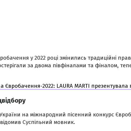
вробачення у 2022 році змінились традиційні прав
остерігали за двома півфіналами та фіналом, теп
на Євробачення-2022: LAURA MARTI презентувала 
цвідбору
 України на міжнародний пісенний конкурс Євро
овідомив Суспільний мовник.