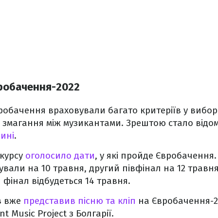
робачення-2022
обачення враховували багато критеріїв у виборі м
змагання між музикантами. Зрештою стало відом
рині
.
курсу
оголосило дати
, у які пройде Євробачення
вали на 10 травня, другий півфінал на 12 травня
 фінал відбудеться 14 травня.
в вже
представив пісню та кліп
на Євробачення-2
nt Music Project з Болгарії.