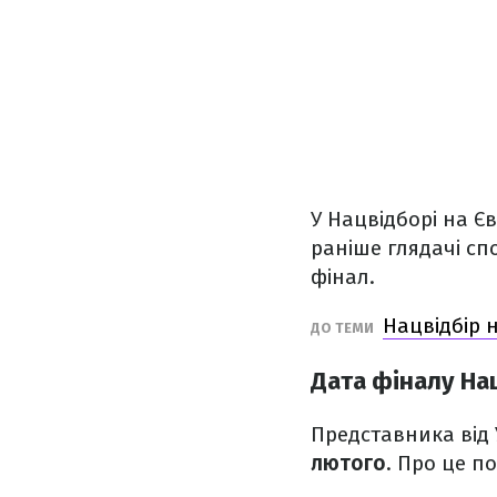
У Нацвідборі на Є
раніше глядачі сп
фінал.
Нацвідбір 
ДО ТЕМИ
Дата фіналу На
Представника від
лютого
. Про це п