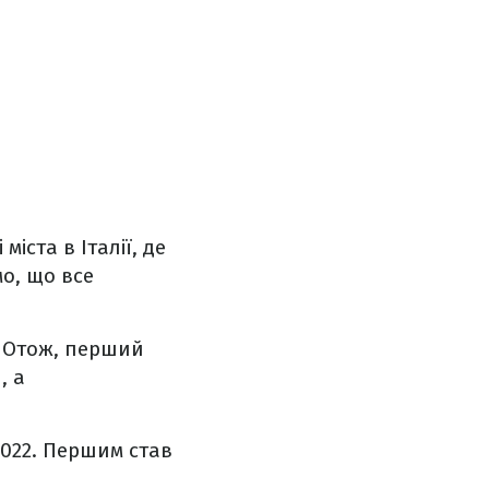
іста в Італії, де
о, що все
. Отож, перший
, а
022. Першим став