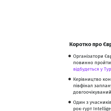
Коротко про Єв
Організатори Євр
повинно пройти 
відбудеться у Ту
Керівництво кон
півфінал заплану
довгоочікуваний
Один з учасникі
рок-гурт Intellige