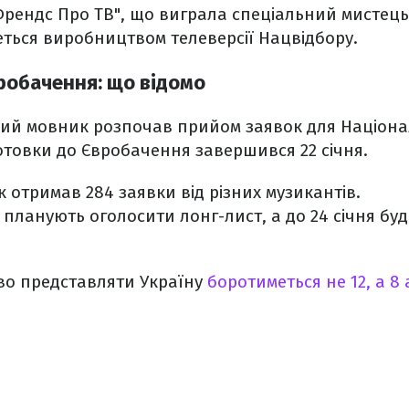
Френдс Про ТВ", що виграла спеціальний мистець
еться виробництвом телеверсії Нацвідбору.
вробачення: що відомо
ний мовник розпочав прийом заявок для Націона
отовки до Євробачення завершився 22 січня.
 отримав 284 заявки від різних музикантів.
планують оголосити лонг-лист, а до 24 січня бу
во представляти Україну
боротиметься не 12, а 8 