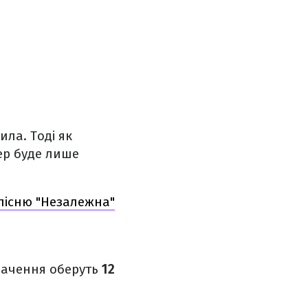
ила. Тоді як
ер буде лише
пісню "Незалежна"
бачення оберуть
12