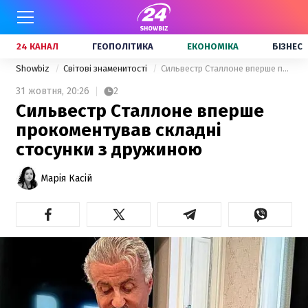
24 КАНАЛ
ГЕОПОЛІТИКА
ЕКОНОМІКА
БІЗНЕС
Showbiz
Світові знаменитості
Сильвестр Сталлоне вперше прокоментував складні стосунки з дружиною
31 жовтня,
20:26
2
Сильвестр Сталлоне вперше
прокоментував складні
стосунки з дружиною
Марія Касій