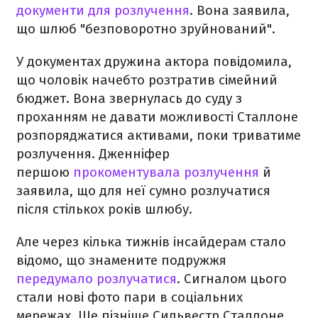
документи для розлучення
. Вона заявила,
що шлюб "безповоротно зруйнований".
У документах дружина актора повідомила,
що чоловік начебто розтратив сімейний
бюджет. Вона звернулась до суду з
проханням не давати можливості Сталлоне
розпоряджатися активами, поки триватиме
розлучення. Дженніфер
першою
прокоментувала розлучення
й
заявила, що для неї сумно розлучатися
після стількох років шлюбу.
Але через кілька тижнів інсайдерам стало
відомо, що знамените подружжя
передумало розлучатися
. Сигналом цього
стали нові фото пари в соціальних
мережах. Ще пізніше Сильвестр Сталлоне