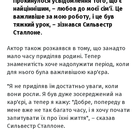
Прокинулося усвідомлення того, що є
найціннішим, – любов до моєї сім'ї. Це
важливіше за мою роботу, і це був
тяжкий урок,
– зізнався Сильвестр
Сталлоне.
Актор також розкаявся в тому, що занадто
мало часу приділяв родині. Тепер
знаменитість хоче надолужити період, коли
для нього була важливішою кар'єра.
"Я не приділяв їм достатньо уваги, коли
вони росли. Я був дуже зосереджений на
кар'єрі, а тепер я кажу: "Добре, попереду в
мене вже не так багато часу, і я хочу почати
запитувати їх про їхні життя", – сказав
Сильвестр Сталлоне.