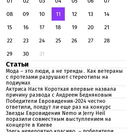
01
02
03
04
05
06
07
08
09
10
11
12
13
14
15
16
17
18
19
20
21
22
23
24
25
26
27
28
29
30
31
Статьи
Мода – это люди, а не тренды․ Как ветераны
с протезами разрушают стереотипы на
подиумах
Актриса Настя Короткая впервые назвала
причину развода с Андреем Бедняковым
Победители Евровидения-2024 честно
ответили, поедут ли еще раз на конкурс
Звезды Евровидения Nemo и Jerry Heil
поразили совместным выступлением на
концерте в Киеве
Здесь невероятно красиво, – победители