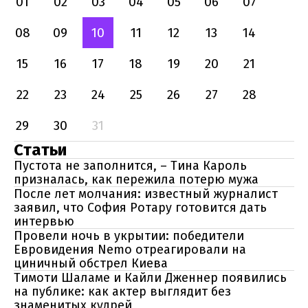
01
02
03
04
05
06
07
08
09
10
11
12
13
14
15
16
17
18
19
20
21
22
23
24
25
26
27
28
29
30
31
Статьи
Пустота не заполнится, – Тина Кароль
призналась, как пережила потерю мужа
После лет молчания: известный журналист
заявил, что София Ротару готовится дать
интервью
Провели ночь в укрытии: победители
Евровидения Nemo отреагировали на
циничный обстрел Киева
Тимоти Шаламе и Кайли Дженнер появились
на публике: как актер выглядит без
знаменитых кудрей