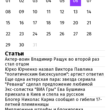
01
02
03
04
05
06
07
08
09
10
11
12
13
14
15
16
17
18
19
20
21
22
23
24
25
26
27
28
29
30
31
Статьи
Актер-воин Владимир Ращук во второй раз
стал отцом
Юрко Юрченко назвал Виктора Павлика
"политическим бисексуалом": артист ответил
Еще одна актерская пара: звезда сериала
"Реванш" сделал предложение любимой
Экс-солистка "ВИА Гры" Ева Бушмина
приехала в Киев и спела на русском
Блогер Николас Карма сообщил о гибели 17-
летней племянницы
Миллионные штрафы и блокировка