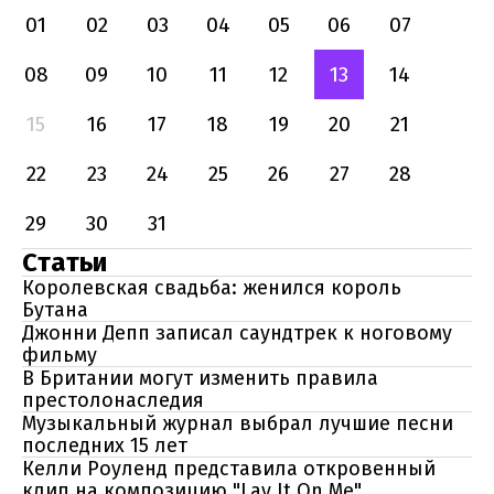
01
02
03
04
05
06
07
08
09
10
11
12
13
14
15
16
17
18
19
20
21
22
23
24
25
26
27
28
29
30
31
Статьи
Королевская свадьба: женился король
Бутана
Джонни Депп записал саундтрек к ноговому
фильму
В Британии могут изменить правила
престолонаследия
Музыкальный журнал выбрал лучшие песни
последних 15 лет
Келли Роуленд представила откровенный
клип на композицию "Lay It On Me"