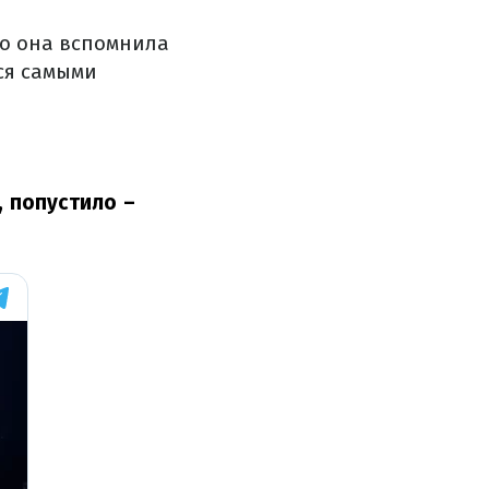
го она вспомнила
ся самыми
, попустило
–