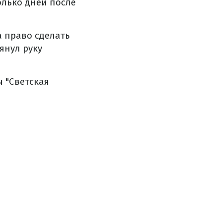
олько дней после
а право сделать
янул руку
ы "Светская