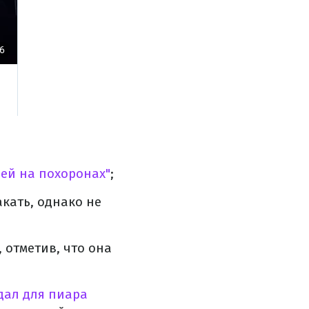
ей на похоронах"
;
акать, однако не
 отметив, что она
дал для пиара