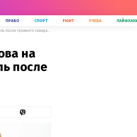
ПРАВО
СПОРТ
FIGHT
УЧЕБА
ЛАЙФХАК
Подружка укусила, – Оля Полякова на концерте потролила Тину Кароль после громкого скандала
ова на
ль после