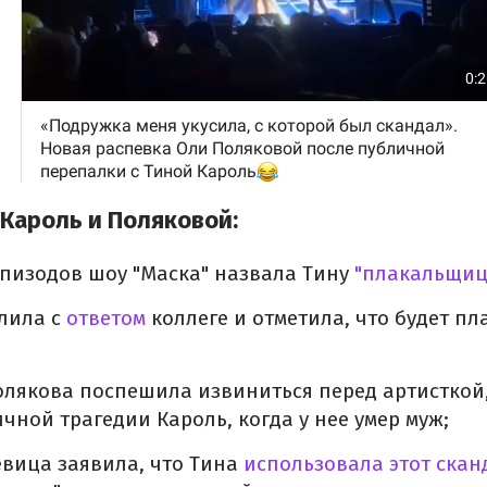
Кароль и Поляковой:
эпизодов шоу "Маска" назвала Тину
"плакальщиц
лила с
ответом
коллеге и отметила, что будет пл
лякова поспешила извиниться перед артисткой,
ичной трагедии Кароль, когда у нее умер муж;
вица заявила, что Тина
использовала этот скан