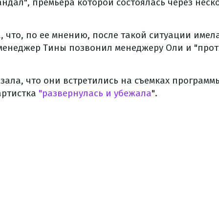
ндал", премьера которой состоялась через неск
, что, по ее мнению, после такой ситуации имел
, менеджер Тины позвонил менеджеру Оли и "прот
зала, что они встретились на съемках программ
артистка
"развернулась и убежала
".