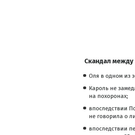
Скандал между 
Оля в одном из 
Кароль не замед
на похоронах;
впоследствии По
не говорила о л
впоследствии пе