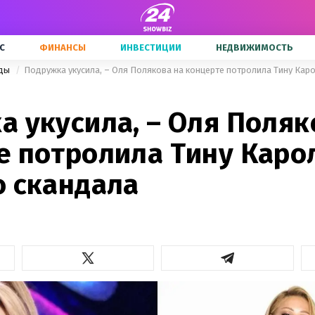
С
ФИНАНСЫ
ИНВЕСТИЦИИ
НЕДВИЖИМОСТЬ
зды
 укусила, – Оля Поляк
е потролила Тину Каро
о скандала