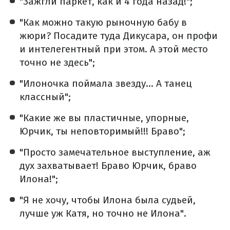
"Зажгли паркет, как и 4 года назад!";
"Как можно такую ​​рыночную бабу в
жюри? Посадите туда Дикусара, он профи
и интелегентный при этом. А этой место
точно не здесь";
"Илоночка поймала звезду... А танец
классный";
"Какие же вы пластичные, упорные,
Юрчик, ты неповторимый!!! Браво";
"Просто замечательное выступление, аж
дух захватывает! Браво Юрчик, браво
Илона!";
"Я не хочу, чтобы Илона была судьей,
лучше уж Катя, но точно не Илона".