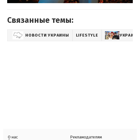
Связанные темы:
НОВОСТИ УКРАИНЫ
LIFESTYLE
УКРАИНС
О нас
Рекламодателям