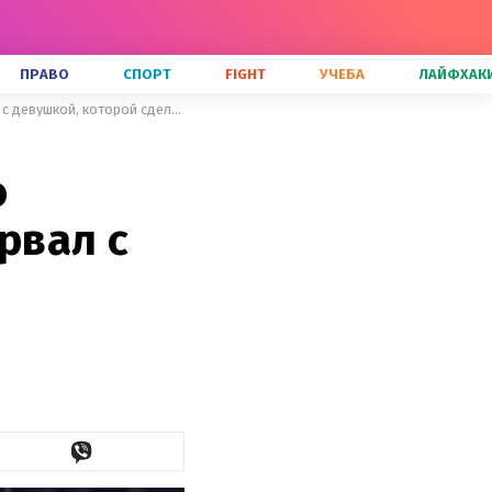
ПРАВО
СПОРТ
FIGHT
УЧЕБА
ЛАЙФХАК
Бывший Денисовой Кривошапко рассказал, как перед войной порвал с девушкой, которой сделал предложение
о
рвал с