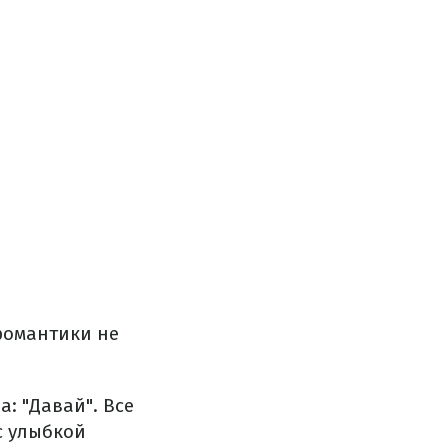
романтики не
: "Давай". Все
с улыбкой