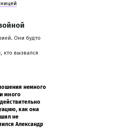
ьницей
 войной
рией. Они будто
, кто вызвался
тношения немного
и много
а действительно
уацию, как она
ешил не
лился Александр