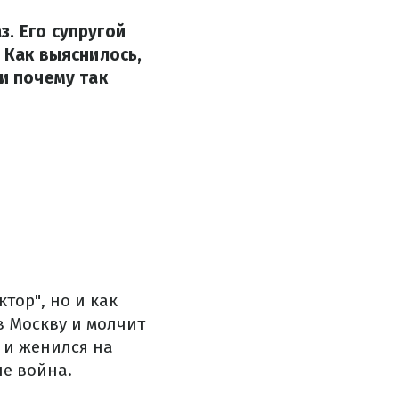
. Его супругой
 Как выяснилось,
и почему так
тор", но и как
в Москву и молчит
 и женился на
не война.