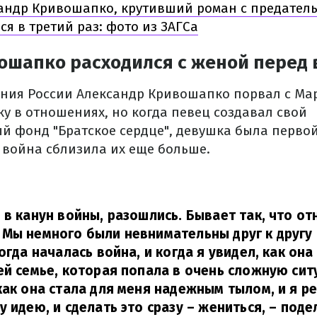
андр Кривошапко, крутивший роман с предател
я в третий раз: фото из ЗАГСа
ошапко расходился с женой перед
ения России Александр Кривошапко порвал с Ма
у в отношениях, но когда певец создавал свой
й фонд "Братское сердце", девушка была первой
, война сблизила их еще больше.
 в канун войны, разошлись. Бывает так, что о
Мы немного были невнимательны друг к другу 
огда началась война, и когда я увидел, как он
ей семье, которая попала в очень сложную сит
как она стала для меня надежным тылом, и я р
у идею, и сделать это сразу – жениться,
– поде