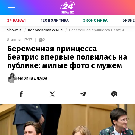
24 КАНАЛ
ГЕОПОЛИТИКА
ЭКОНОМИКА
БИЗНЕ
Showbiz
Королевская семья
Беременная принцесса Беатрис впервые появилась на публике: милые фото с мужем
8 июля,
17:37
2
Беременная принцесса
Беатрис впервые появилась на
публике: милые фото с мужем
Марина Джура