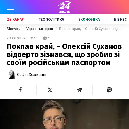
24 КАНАЛ
ГЕОПОЛІТИКА
ЕКОНОМІКА
БІЗНЕС
Showbiz
Українські зірки
Поклав край, – Олексій Суханов відверто зізнався, що зробив зі своїм російським паспортом
29 серпня,
19:27
2
Поклав край, – Олексій Суханов
відверто зізнався, що зробив зі
своїм російським паспортом
Софія Хомишин