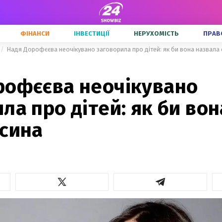
ФІНАНСИ
ІНВЕСТИЦІЇ
НЕРУХОМІСТЬ
ПРАВ
Надя Дорофєєва неочікувано заговорила про дітей: як би вона назвала 
рофєєва неочікувано
ла про дітей: як би вон
 сина