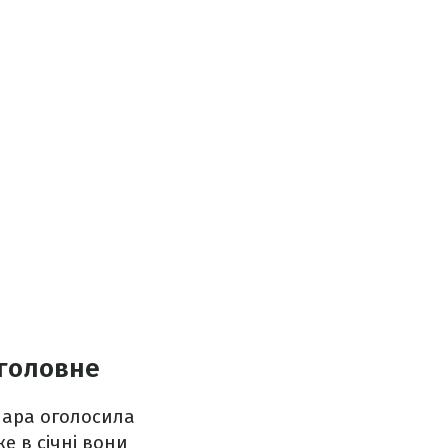
 головне
пара оголосила
е в січні вони