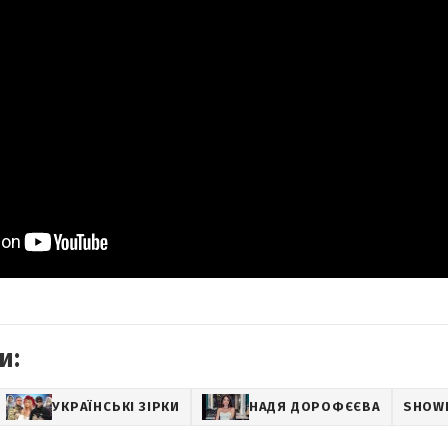
и:
УКРАЇНСЬКІ ЗІРКИ
НАДЯ ДОРОФЄЄВА
SHOW