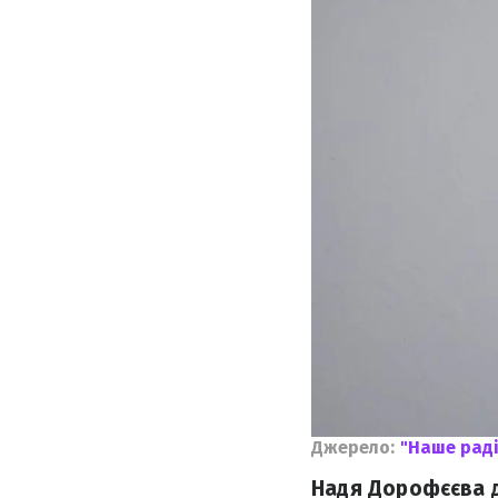
Джерело:
"Наше рад
Надя Дорофєєва д