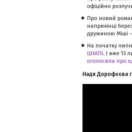
офіційно розлучи
Про новий роман
наприкінці бере
дружиною Міші 
На початку липн
ЦНАПі.
І вже 13 
оголосила про 
Надя Дорофєєва го