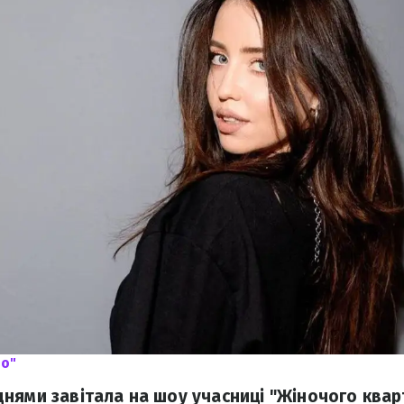
іо"
нями завітала на шоу учасниці "Жіночого кварт