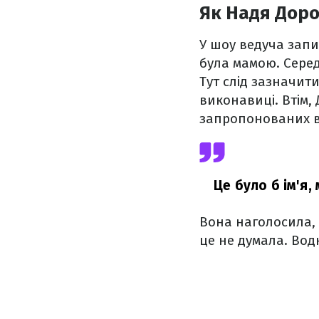
Як Надя Доро
У шоу ведуча запит
була мамою. Сере
Тут слід зазначит
виконавиці. Втім,
запропонованих в
Це було б ім'я,
Вона наголосила, 
це не думала. Вод