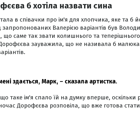
фєєва б хотіла назвати сина
ала в співачки про ім'я для хлопчика, яке та б й
д запропонованих Валерією варіантів був Волод
и, що саме так звати колишнього та теперішнього
 Дорофєєва зауважила, що не називала б малюка
аріантів.
 мені здається, Марк,
– сказала артистка.
що таке ім'я спало їй на думку вперше, оскільки
ночас Дорофєєва розповіла, що вже готова стат