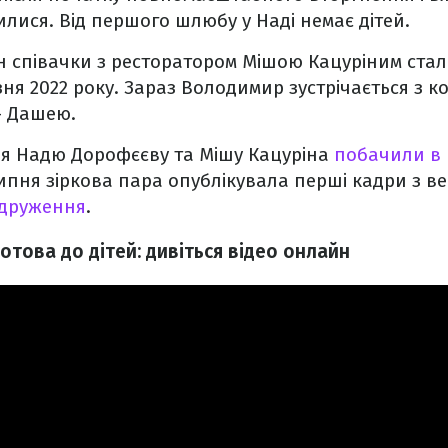
лися. Від першого шлюбу у Наді немає дітей.
 співачки з ресторатором Мішою Кацуріним стал
зня 2022 року. Зараз Володимир зустрічається з
– Дашею.
я Надю Дорофєєву та Мішу Кацуріна
побачили в 
липня зіркова пара опублікувала перші кадри з ве
одруження
.
това до дітей: дивіться відео онлайн