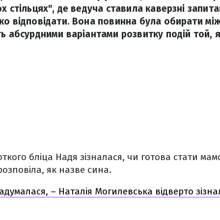
х стільцях", де ведуча ставила каверзні запита
ко відповідати. Вона повинна була обирати мі
ть абсурдними варіантами розвитку подій той, 
откого бліца Надя зізналася, чи готова стати мам
озповіла, як назве сина.
адумалася, – Наталія Могилевська відверто зізна