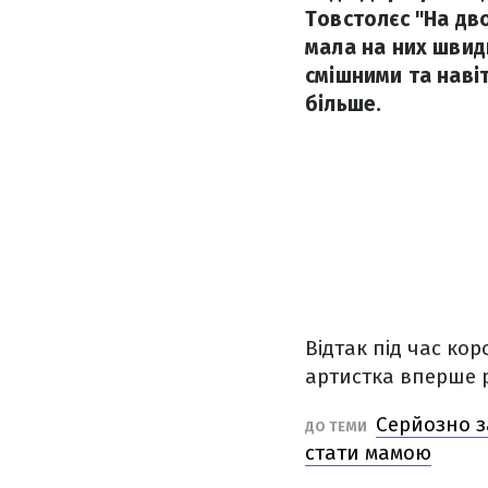
Товстолєс "На дво
мала на них швид
смішними та наві
більше.
Відтак під час кор
артистка вперше р
Серйозно з
ДО ТЕМИ
стати мамою