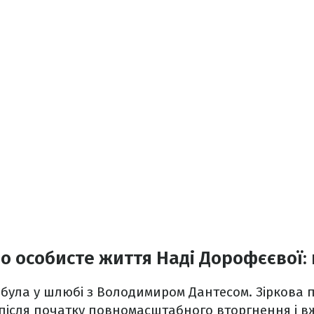
о особисте життя Наді Дорофєєвої:
в була у шлюбі з Володимиром Дантесом. Зіркова 
після початку повномасштабного вторгнення і вж