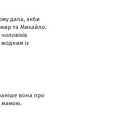
ому дала, якби
имир та Михайло.
 чоловіків
 жодним із
 раніше вона про
и мамою.