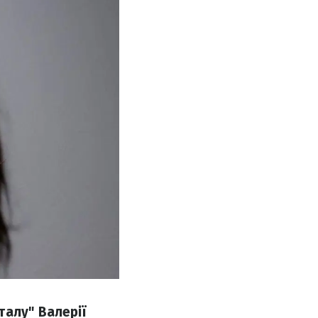
алу" Валерії