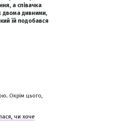
ння, а співачка
ж двома дивними,
який їй подобався
ою. Окрім цього,
лася, чи хоче