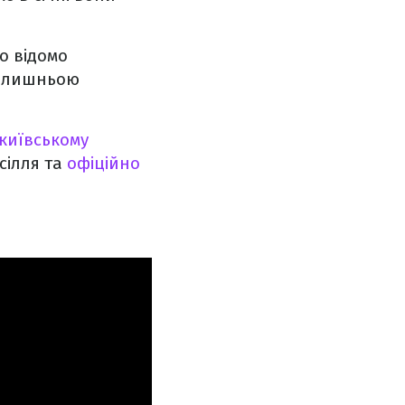
о відомо
 колишньою
київському
сілля та
офіційно