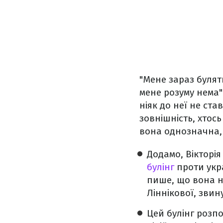
"Мене зараз булять
мене розуму нема".
ніяк до неї не ста
зовнішність, хтось
вона однозначна, 
Додамо, Вікторі
булінг
проти укра
пише, що вона н
Ліннікової, звин
Цей булінг розпо