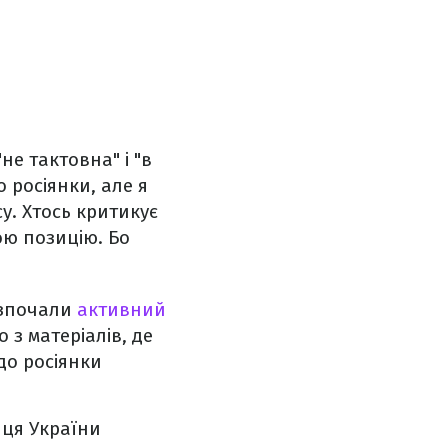
не тактовна" і "в
 росіянки, але я
су. Хтось критикує
мою позицію. Бо
озпочали
активний
з матеріалів, де
до росіянки
иця України