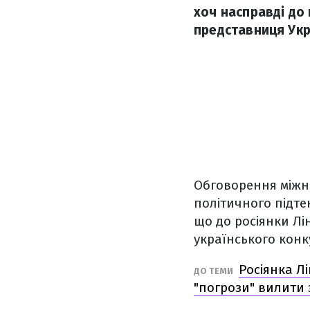
хоч насправді до
представниця Укр
Обговорення міжна
політичного підтек
що до росіянки Лі
українського конк
Росіянка Л
ДО ТЕМИ
"погрози" вилити 