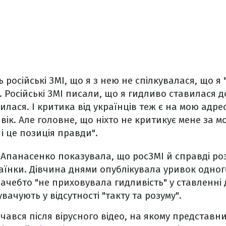
 російські ЗМІ, що я з нею не спілкувалася, що я "
 Російські ЗМІ писали, що я гидливо ставилася до
вилася. І критика від українців теж є на мою адре
 вік. Але головне, що ніхто не критикує мене за 
і це позиція правди".
я Апанасенко показувала, що росЗМІ й справді р
їнки. Дівчина днями опублікувала уривок одного 
ачебто "не приховувала гидливість" у ставленні 
увачують у відсутності "такту та розуму".
чався після вірусного відео, на якому представн