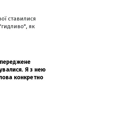
вої ставилися
"гидливо", як
 Упереджене
кувалися. Я з нею
слова конкретно