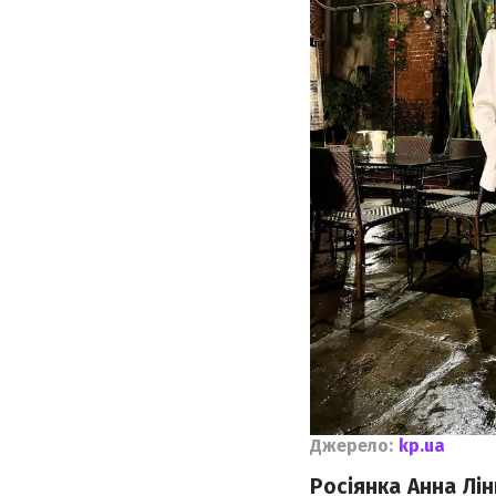
Джерело:
kp.ua
Росіянка Анна Лін