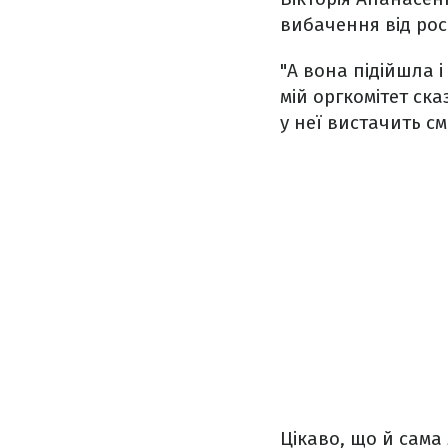
вибачення від рос
"А вона підійшла і
мій оргкомітет ска
у неї вистачить см
Цікаво, що й сама