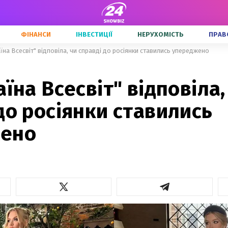
ФІНАНСИ
ІНВЕСТИЦІЇ
НЕРУХОМІСТЬ
ПРАВ
аїна Всесвіт" відповіла, чи справді до росіянки ставились упереджено
аїна Всесвіт" відповіла,
до росіянки ставились
ено