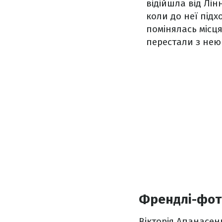
відійшла від Лін
коли до неї підх
помінялась місця
перестали з нею 
Френдлі-фото
Вікторія Апанасен