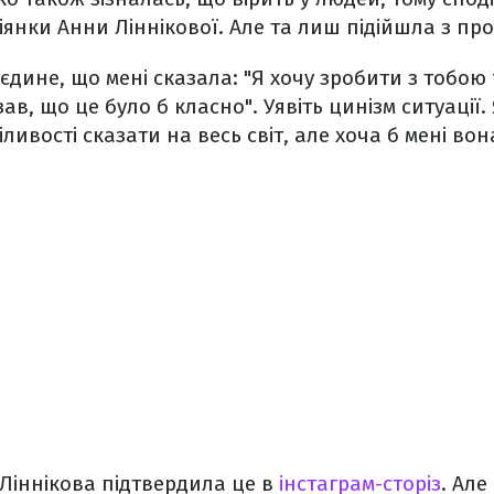
іянки Анни Ліннікової. Але та лиш підійшла з пр
 єдине, що мені сказала: "Я хочу зробити з тобою 
зав, що це було б класно". Уявіть цинізм ситуації.
іливості сказати на весь світ, але хоча б мені вон
 Ліннікова підтвердила це в
інстаграм-сторіз
. Але