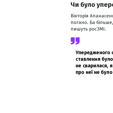
Чи було упер
Вікторія Апанасен
погано. Ба більше,
пишуть росЗМІ.
Упередженого с
ставлення було 
не сварилася, 
про неї не було