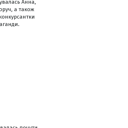
рувалась Анна,
оруч, а також
 конкурсантки
паганди.
івалась почути