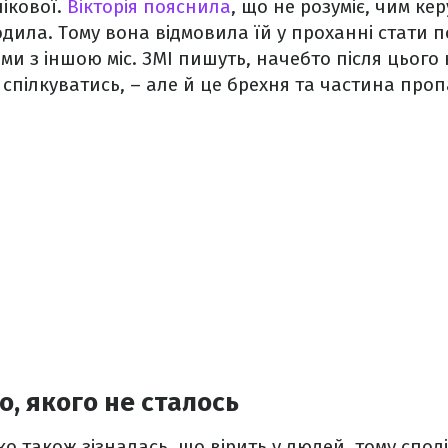
нікової.
Вікторія пояснила
, що не розуміє, чим ке
одила. Тому вона відмовила їй у проханні стати п
ми з іншою міс. ЗМІ пишуть, начебто після цього
спілкуватись, – але й це брехня та частина про
, якого не сталось
ко також зізналась, що вірить у людей, тому спод