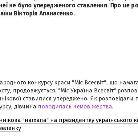
 неї не було упередженого ставлення. Про це р
аїни Вікторія Апанасенко.
родного конкурсу краси "Міс Всесвіт", що намаг
сту, продовжується. "Міс Україна Всесвіт" розпов
ннікової ставилися упереджено. Як розповідали
урсу, дівчина
поводилась немов жертва
.
іннікова "наїхала" на президентку українського к
зеленку