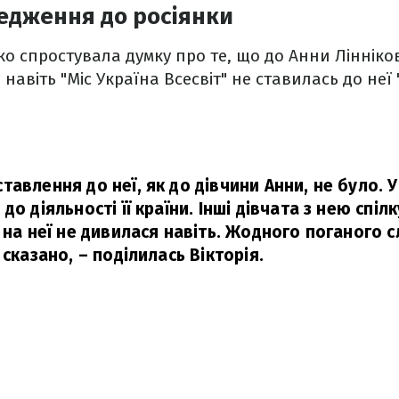
едження до росіянки
ко спростувала думку про те, що до Анни Лінніко
 навіть "Міс Україна Всесвіт" не ставилась до неї 
тавлення до неї, як до дівчини Анни, не було.
до діяльності її країни. Інші дівчата з нею спіл
я на неї не дивилася навіть. Жодного поганого 
 сказано,
– поділилась Вікторія.