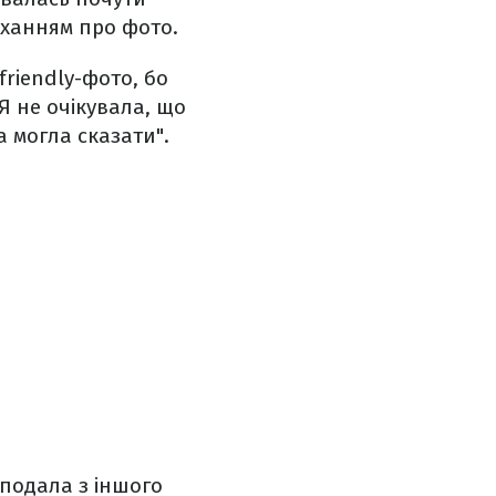
оханням про фото.
friendly-фото, бо
 Я не очікувала, що
а могла сказати".
 подала з іншого