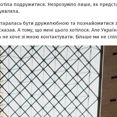
хотіла подружитися. Незрозуміло лише, як предс
 уявляла.
старалась бути дружелюбною та познайомитися з 
сказав. А тому, що мені цього хотілося. Але Укра
 не хоче зі мною контактувати. Більше ми не спі