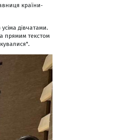
тавниця країни-
усіма дівчатами.
їна прямим текстом
лкувалися".