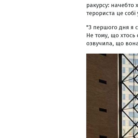
ракурсу: начебто 
терориста це собі
"З першого дня я 
Не тому, що хтось 
озвучила, що вона