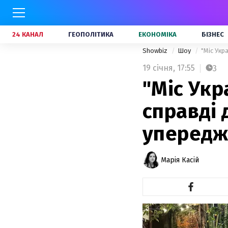
24 КАНАЛ
ГЕОПОЛІТИКА
ЕКОНОМІКА
БІЗНЕС
Showbiz
Шоу
"Міс Укр
19 січня,
17:55
3
"Міс Укр
справді 
упередж
Марія Касій