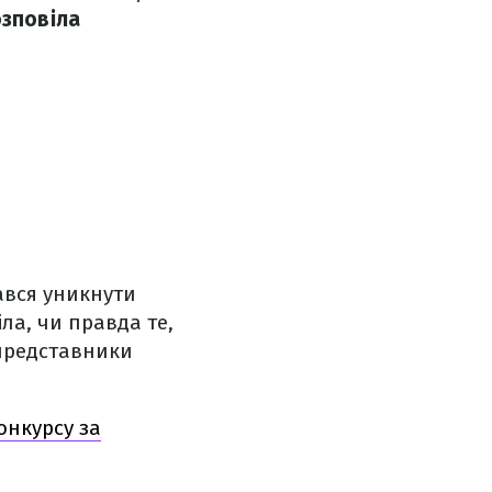
озповіла
ався уникнути
іла, чи правда те,
 представники
онкурсу за