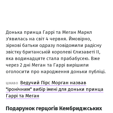
Донька принца Гаррі та Меган Маркл
з'явилась на світ 4 червня. Ймовірно,
зіркові батьки одразу повідомили радісну
звістку британській королеві Єлизаветі II,
яка водинадцяте стала прабабусею. Вже
через 2 дні Меган та Гаррі вирішили
оголосити про народження доньки публіці.
Ведучий Пірс Морган назвав
ЦІКАВО
"іронічним" вибір імені для доньки принца
Гаррі та Меган
Подарунок герцогів Кембриджських