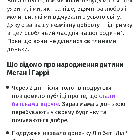
Вона більше, ніж ми коли-небудь могли собі
уявити, і ми, як і раніше, вдячні за любов і
молитви, які ми відчували з усього світу.
Дякую за вашу незмінну доброту і підтримку
в цей особливий час для нашої родини".
Поки що вони не ділилися світлинами
доньки.
Що відомо про народження дитини
Меган і Гаррі
Через 2 дні після пологів подружжя
повідомило публіці про те, що
стали
батьками вдруге
. Зараз мама з донькою
перебувають у своєму будинку та
почуваються добре.
Подружжя назвало донечку Лілібет "Лілі"