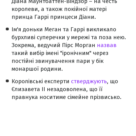
Діана Маунтбаттен-Віндзор – на честь
королеви, а також покійної матері
принца Гаррі принцеси Діани.
Ім'я доньки Меган та Гаррі викликало
бурхливі суперечки у мережі та поза нею.
Зокрема, ведучий Пірс Морган
назвав
такий вибір імені "іронічним" через
постійні звинувачення пари у бік
монаршої родини.
Королівські експерти
стверджують
, що
Єлизавета II незадоволена, що її
правнука носитиме сімейне прізвисько.