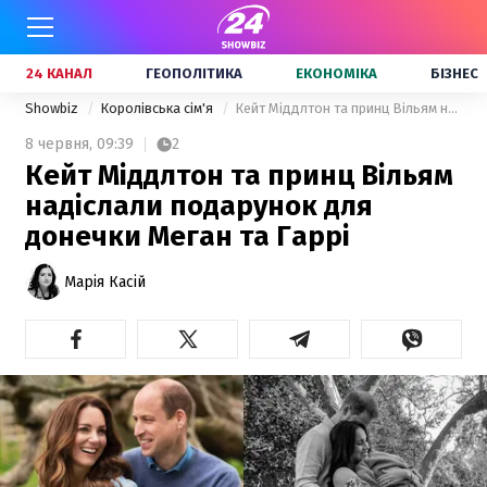
24 КАНАЛ
ГЕОПОЛІТИКА
ЕКОНОМІКА
БІЗНЕС
Showbiz
Королівська сім'я
Кейт Міддлтон та принц Вільям надіслали подарунок для донечки Меган та Гаррі
8 червня,
09:39
2
Кейт Міддлтон та принц Вільям
надіслали подарунок для
донечки Меган та Гаррі
Марія Касій