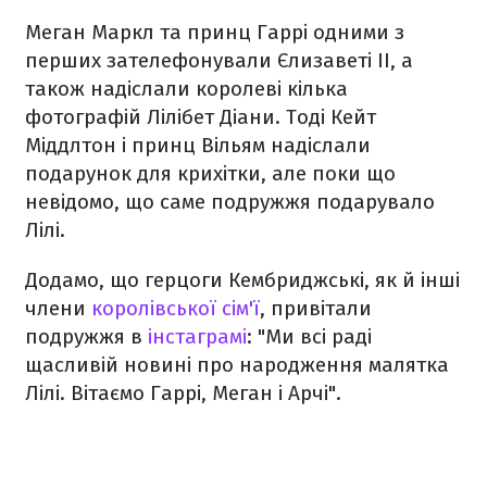
Меган Маркл та принц Гаррі одними з
перших зателефонували Єлизаветі II, а
також надіслали королеві кілька
фотографій Лілібет Діани. Тоді Кейт
Міддлтон і принц Вільям надіслали
подарунок для крихітки, але поки що
невідомо, що саме подружжя подарувало
Лілі.
Додамо, що герцоги Кембриджські, як й інші
члени
королівської сім'ї
, привітали
подружжя в
інстаграмі
: "Ми всі раді
щасливій новині про народження малятка
Лілі. Вітаємо Гаррі, Меган і Арчі".