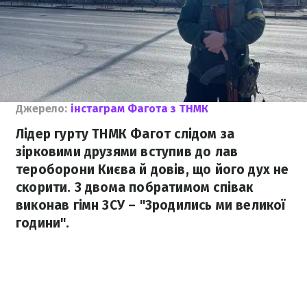
Джерело:
інстаграм Фагота з ТНМК
Лідер гурту ТНМК Фагот слідом за
зірковими друзями вступив до лав
тероборони Києва й довів, що його дух не
скорити. З двома побратимом співак
виконав гімн ЗСУ – "Зродились ми великої
години".