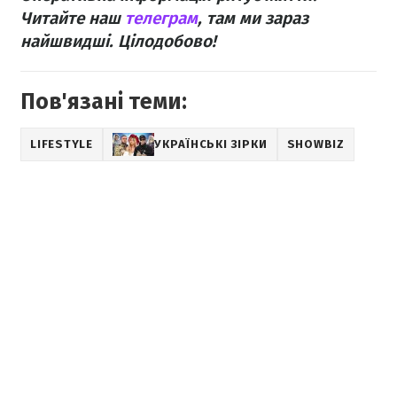
Читайте наш
телеграм
, там ми зараз
найшвидші. Цілодобово!
Пов'язані теми:
LIFESTYLE
УКРАЇНСЬКІ ЗІРКИ
SHOWBIZ