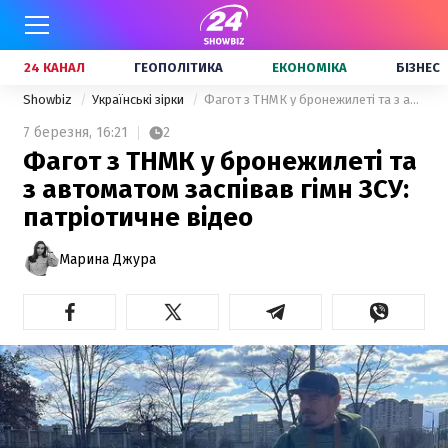
24 КАНАЛ
ГЕОПОЛІТИКА
ЕКОНОМІКА
БІЗНЕС
Showbiz
Українські зірки
Фагот з ТНМК у бронежилеті та з автоматом заспівав гімн ЗСУ: патріотичне відео
7 березня,
16:21
2
Фагот з ТНМК у бронежилеті та
з автоматом заспівав гімн ЗСУ:
патріотичне відео
Марина Джура