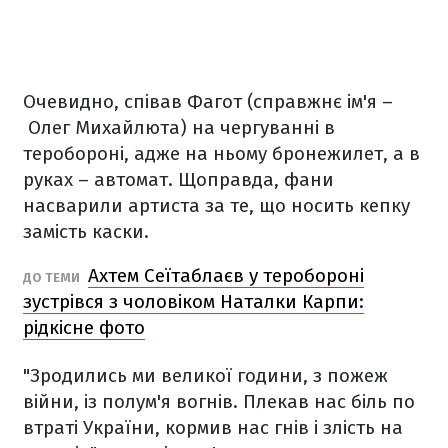
Очевидно, співав Фагот (справжнє ім'я –
Олег Михайлюта) на чергуванні в
теробороні, адже на ньому бронежилет, а в
руках – автомат. Щоправда, фани
насварили артиста за те, що носить кепку
замість каски.
Ахтем Сеїтаблаєв у теробороні
ДО ТЕМИ
зустрівся з чоловіком Наталки Карпи:
рідкісне фото
"Зродились ми великої години, з пожеж
війни, із полум'я вогнів. Плекав нас біль по
втраті України, кормив нас гнів і злість на