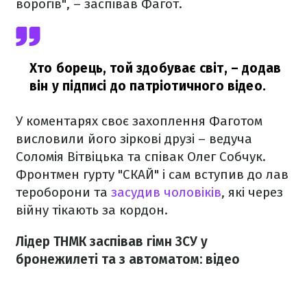
ворогів", – заспівав Фагот.
Хто борець, той здобуває світ,
– додав
він у підписі до патріотичного відео.
У коментарях своє захоплення Фаготом
висловили його зіркові друзі – ведуча
Соломія Вітвіцька та співак Олег Собчук.
Фронтмен гурту "СКАЙ" і сам вступив до лав
тероборони та
засудив чоловіків
, які через
війну тікають за кордон.
Лідер ТНМК заспівав гімн ЗСУ у
бронежилеті та з автоматом: відео