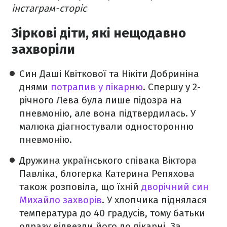
інстаграм-сторіс
Зіркові діти, які нещодавно
захворіли
Син Даші Квіткової та Нікіти Добриніна
днями
потрапив у лікарню
. Спершу у 2-
річного Лева була лише підозра на
пневмонію, але вона підтвердилась. У
малюка діагностували односторонню
пневмонію.
Дружина українського співака Віктора
Павліка, блогерка Катерина Репяхова
також розповіла, що їхній
дворічний син
Михайло захворів
. У хлопчика піднялася
температура до 40 градусів, тому батьки
одразу відвезли його до лікарні. За