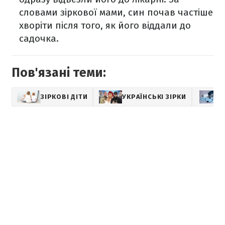
словами зіркової мами, син почав частіше
хворіти після того, як його віддали до
садочка.
Пов'язані теми:
ЗІРКОВІ ДІТИ
УКРАЇНСЬКІ ЗІРКИ