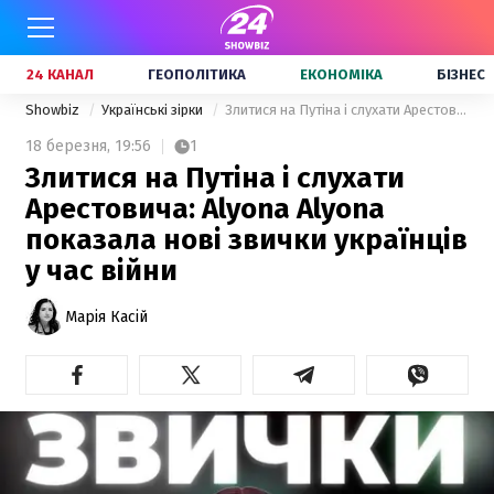
24 КАНАЛ
ГЕОПОЛІТИКА
ЕКОНОМІКА
БІЗНЕС
Showbiz
Українські зірки
Злитися на Путіна і слухати Арестовича: Alyona Alyona показала нові звички українців у час війни
18 березня,
19:56
1
Злитися на Путіна і слухати
Арестовича: Alyona Alyona
показала нові звички українців
у час війни
Марія Касій