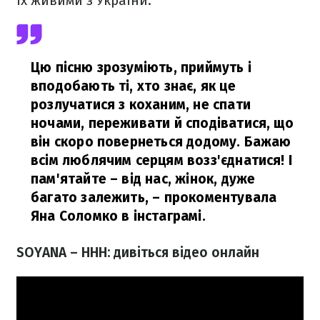
їх живими з України.
Цю пісню зрозуміють, приймуть і
вподобають ті, хто знає, як це
розлучатися з коханим, не спати
ночами, переживати й сподіватися, що
він скоро повернеться додому. Бажаю
всім люблячим серцям возз'єднатися! І
пам'ятайте – від нас, жінок, дуже
багато залежить,
– прокоментувала
Яна Соломко в інстаграмі.
SOYANA – ННН: дивіться відео онлайн