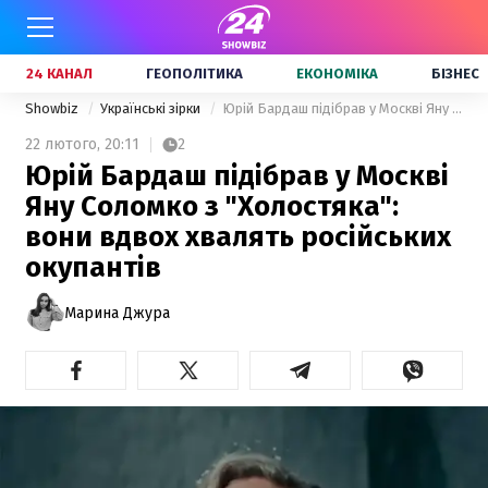
24 КАНАЛ
ГЕОПОЛІТИКА
ЕКОНОМІКА
БІЗНЕС
Showbiz
Українські зірки
Юрій Бардаш підібрав у Москві Яну Соломко з "Холостяка": вони вдвох хвалять російських окупантів
22 лютого,
20:11
2
Юрій Бардаш підібрав у Москві
Яну Соломко з "Холостяка":
вони вдвох хвалять російських
окупантів
Марина Джура