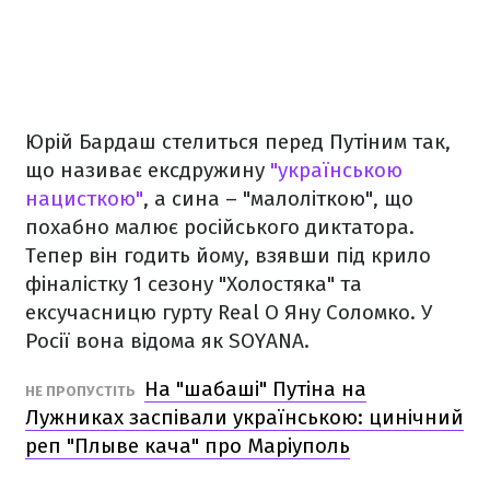
Юрій Бардаш стелиться перед Путіним так,
що називає ексдружину
"українською
нацисткою"
, а сина – "малоліткою", що
похабно малює російського диктатора.
Тепер він годить йому, взявши під крило
фіналістку 1 сезону "Холостяка" та
ексучасницю гурту Real O Яну Соломко. У
Росії вона відома як SOYANA.
На "шабаші" Путіна на
НЕ ПРОПУСТІТЬ
Лужниках заспівали українською: цинічний
реп "Плыве кача" про Маріуполь