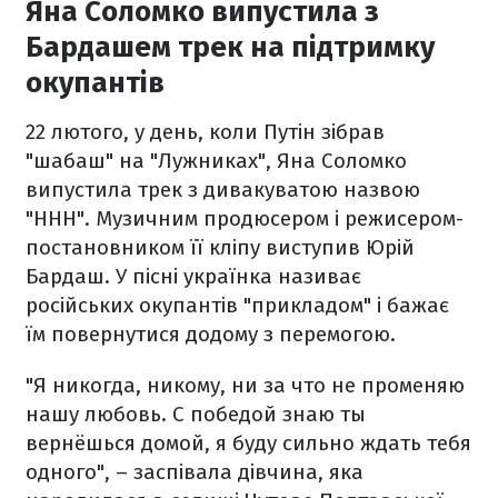
Яна Соломко випустила з
Бардашем трек на підтримку
окупантів
22 лютого, у день, коли Путін зібрав
"шабаш" на "Лужниках", Яна Соломко
випустила трек з дивакуватою назвою
"ННН". Музичним продюсером і режисером-
постановником її кліпу виступив Юрій
Бардаш. У пісні українка називає
російських окупантів "прикладом" і бажає
їм повернутися додому з перемогою.
"Я никогда, никому, ни за что не променяю
нашу любовь. С победой знаю ты
вернёшься домой, я буду сильно ждать тебя
одного", – заспівала дівчина, яка