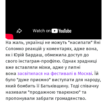
На жаль, українці не можуть "насипати" Яні
Соломко реакцій у коментарях, адже вона,
як і Юрій Бардаш, обмежила доступ до
свого інстаграм-профілю. Однак зрадниці
вже вставляли мізки, адже у липні
вона
засвітилася на фестивалі в Москві
. Їй
було "дуже приємно" виступати для народу,
який бомбить її Батьківщину. Тоді співачку
називали "продажною тварюкою" та
пропонували забрати громадянство.