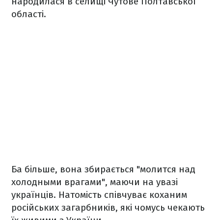
народилася в селищі Чутове Полтавської
області.
Ба більше, вона збирається "молится над
холодными врагами", маючи на увазі
українців. Натомість співчуває коханим
російських загарбників, які чомусь чекають