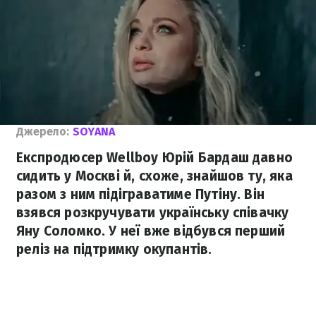
Джерело:
SOYANA
Експродюсер Wellboy Юрій Бардаш давно
сидить у Москві й, схоже, знайшов ту, яка
разом з ним підіграватиме Путіну. Він
взявся розкручувати українську співачку
Яну Соломко. У неї вже відбувся перший
реліз на підтримку окупантів.