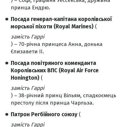
) – Софі, графиня Уессекська, дружина
принца Ендрю.
Посада генерал-капітана королівської
морської піхоти (Royal Marines​​)
(
замість Гаррі
) – 70-річна принцеса Анна, донька
Єлизавети II.
Посада повітряного коменданта
Королівських ВПС (Royal Air Force
Honington)
(
замість Гаррі
)
– 38-річний принц Вільям, спадкоємець
престолу після принца Чарльза.
Патрон Регбійного союзу
(
замість Гаррі