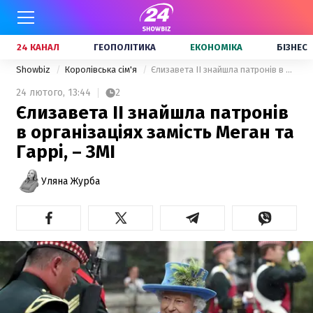
24 КАНАЛ
ГЕОПОЛІТИКА
ЕКОНОМІКА
БІЗНЕС
Showbiz
Королівська сім'я
Єлизавета ІІ знайшла патронів в організаціях замість Меган та Гаррі, – ЗМІ
24 лютого,
13:44
2
Єлизавета ІІ знайшла патронів
в організаціях замість Меган та
Гаррі, – ЗМІ
Уляна Журба