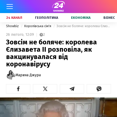
24 КАНАЛ
ГЕОПОЛІТИКА
ЕКОНОМІКА
БІЗНЕС
Showbiz
Королівська сім'я
Зовсім не боляче: королева Єлизавета II розповіла, як вакцинувалася від коронавірусу
26 лютого,
12:09
2
Зовсім не боляче: королева
Єлизавета II розповіла, як
вакцинувалася від
коронавірусу
Марина Джура