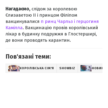
Нагадаємо,
слідом за королевою
Єлизаветою ІІ і принцом Філіпом
вакцинувалися
п
ринц Чарльз і герцогиня
Камілла
. Вакцинацію провів королівський
лікар в будинку подружжя в Глостерширі,
де вони проводять карантин.
Пов'язані теми:
КОРОЛІВСЬКА СІМ'Я
SHOWBIZ
НОВИНИ 