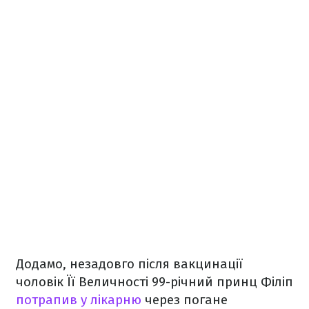
Додамо, незадовго після вакцинації
чоловік Її Величності 99-річний принц Філіп
потрапив у лікарню
через погане