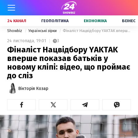
24 КАНАЛ
ГЕОПОЛІТИКА
ЕКОНОМІКА
БІЗНЕС
Showbiz
Українські зірки
Фіналіст Нацвідбору YAKTAK вперше показав батьків у новому кліпі: відео, що проймає до сліз
24 листопада,
19:01
3
Фіналіст Нацвідбору YAKTAK
вперше показав батьків у
новому кліпі: відео, що проймає
до сліз
Вікторія Козар