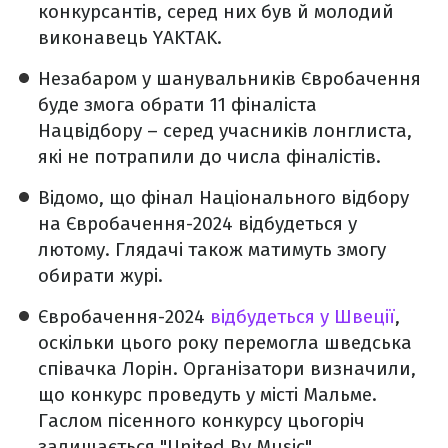
конкурсантів, серед них був й молодий
виконавець YAKTAK.
Незабаром у шанувальників Євробачення
буде змога обрати 11 фіналіста
Нацвідбору – серед учасників лонглиста,
які не потрапили до числа фіналістів.
Відомо, що фінал Національного відбору
на Євробачення-2024 відбудеться у
лютому. Глядачі також матимуть змогу
обирати журі.
Євробачення-2024
відбудеться у Швеції
,
оскільки цього року перемогла шведська
співачка Лорін. Організатори визначили,
що конкурс проведуть у місті Мальме.
Гаслом пісенного конкурсу цьогоріч
залишається "United By Music".