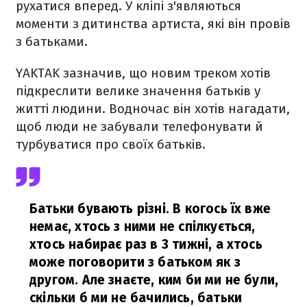
рухатися вперед. У кліпі з'являються
моменти з дитинства артиста, які він провів
з батьками.
YAKTAK зазначив, що новим треком хотів
підкреслити велике значення батьків у
житті людини. Водночас він хотів нагадати,
щоб люди не забували телефонувати й
турбуватися про своїх батьків.
Батьки бувають різні. В когось їх вже
немає, хтось з ними не спілкується,
хтось набирає раз в 3 тижні, а хтось
може поговорити з батьком як з
другом. Але знаєте, ким би ми не були,
скільки б ми не бачились, батьки