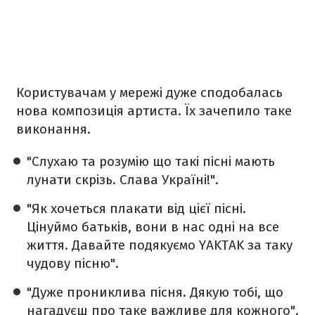
Користувачам у мережі дуже сподобалась
нова композиція артиста. Їх зачепило таке
виконання.
"Слухаю та розумію що такі пісні мають
лунати скрізь. Слава Україні!".
"Як хочеться плакати від цієї пісні.
Цінуймо батьків, вони в нас одні на все
життя. Давайте подякуємо YAKTAK за таку
чудову пісню".
"Дуже прониклива пісня. Дякую тобі, що
нагадуєш про таке важливе для кожного".