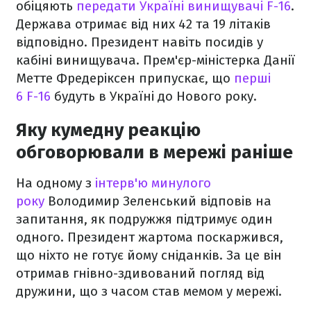
обіцяють
передати Україні винищувачі F-16
.
Держава отримає від них 42 та 19 літаків
відповідно. Президент навіть посидів у
кабіні винищувача. Прем'єр-міністерка Данії
Метте Фредеріксен припускає, що
перші
6 F-16
будуть в Україні до Нового року.
Яку кумедну реакцію
обговорювали в мережі раніше
На одному з
інтерв'ю минулого
року
Володимир Зеленський відповів на
запитання, як подружжя підтримує один
одного. Президент жартома поскаржився,
що ніхто не готує йому сніданків. За це він
отримав гнівно-здивований погляд від
дружини, що з часом став мемом у мережі.