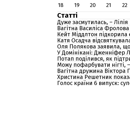
18
19
20
21
22
Статті
Дуже засмутилась, – Лілія
Вагітна Василіса Фролова 
Кейт Міддлтон підкорила 
Катя Осадча відсвяткувала
Оля Полякова заявила, що 
У Домінікані: Дженніфер 
Потап поділився, як підт
Можу пофарбувати нігті, –
Вагітна дружина Віктора П
Христина Решетник показа
Голос країни 6 випуск: су