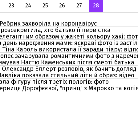
23
24
25
26
27
28
 Ребрик захворіла на коронавірус
розсекретила, хто батько її первістка
елегантним образом у жакеті кольору хакі: фо
 день народження мами: яскраві фото із засті
Тіна Кароль використала її заради піару: відп
Лопес зачарувала романтичними фото з нареч
римував Настю Каменських після смерті батька
 Олександр Еллерт розповів, як бачить догляд
авліка показала стильний літній образ: відео
ла фігуру після третіх пологів: фото
перниця Дорофєєвої, "принц" з Марокко та копі