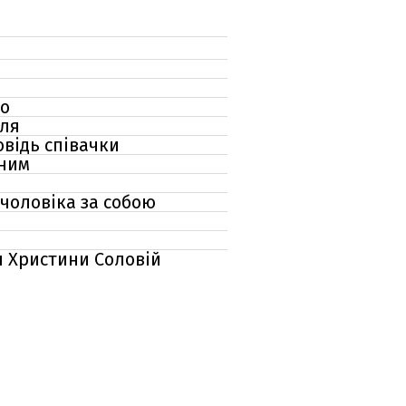
то
лля
овідь співачки
еним
 чоловіка за собою
я Христини Соловій