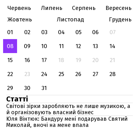
Червень
Липень
Серпень
Вересень
Жовтень
Листопад
Грудень
01
02
03
04
05
06
07
08
09
10
11
12
13
14
15
16
17
18
19
20
21
22
23
24
25
26
27
28
29
30
31
Статті
Світові зірки заробляють не лише музикою, а
й організовують власний бізнес
Юля Вінтюк: Бандуру мені подарував Святий
Миколай, вночі на мене впала