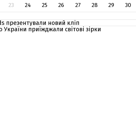
23
24
25
26
27
28
29
30
eds презентували новий кліп
до України приїжджали світові зірки