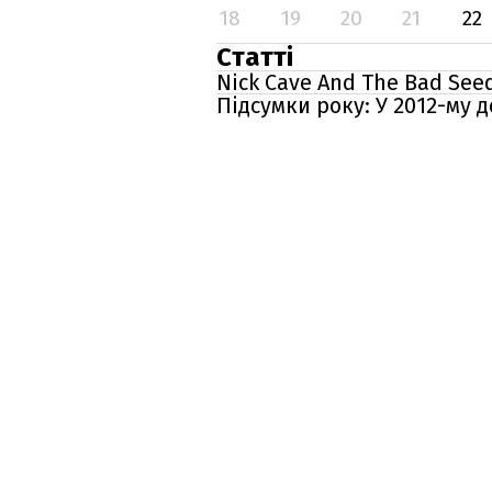
18
19
20
21
22
Статті
Nick Cave And The Bad Se
Підсумки року: У 2012-му 