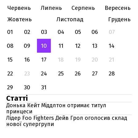
Червень
Липень
Серпень
Вересень
Жовтень
Листопад
Грудень
01
02
03
04
05
06
07
08
09
10
11
12
13
14
15
16
17
18
19
20
21
22
23
24
25
26
27
28
29
30
31
Статті
Донька Кейт Міддлтон отримає титул
принцеси
Лідер Foo Fighters Дейв Грол оголосив склад
нової супергрупи