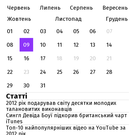
Червень
Липень
Серпень
Вересень
Жовтень
Листопад
Грудень
01
02
03
04
05
06
07
08
09
10
11
12
13
14
15
16
17
18
19
20
21
22
23
24
25
26
27
28
29
30
31
Статті
2012 рік подарував світу десятки молодих
талановитих виконавців
Сингл Девіда Боуї підкорив британський чарт
iTunes
Топ-10 найпопулярніших відео на YouTube за
2012 рік